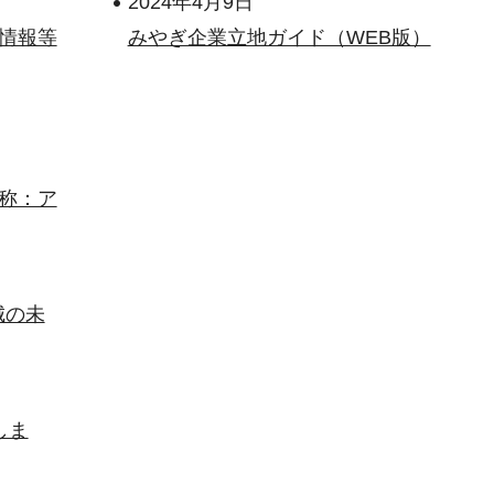
2024年4月9日
情報等
みやぎ企業立地ガイド（WEB版）
称：ア
城の未
しま