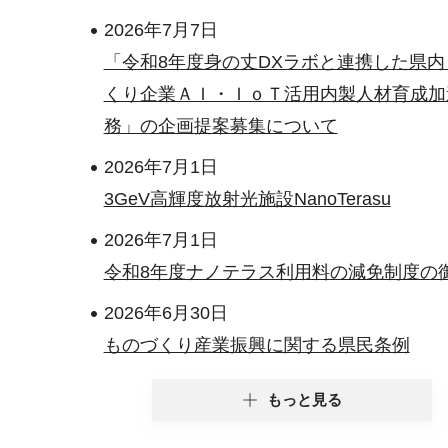
2026年7月7日
「令和8年度身の丈DXラボと連携した県内
くり企業ＡＩ・ＩｏＴ活用内製人材育成加
務」の企画提案募集について
2026年7月1日
3GeV高輝度放射光施設NanoTerasu
2026年7月1日
令和8年度ナノテラス利用料の減免制度の
2026年6月30日
ものづくり産業振興に関する県民条例
もっと見る