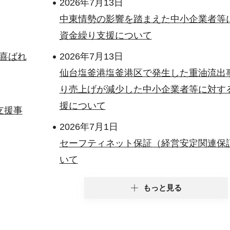
2026年7月13日
中東情勢の影響を踏まえた中小企業者等
資金繰り支援について
喜ばれ
2026年7月13日
仙台塩釜港塩釜港区で発生した重油流出
り売上げが減少した中小企業者等に対す
援について
支援事
2026年7月1日
セーフティネット保証（経営安定関連保
いて
もっと見る