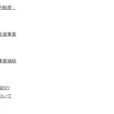
約制度」
支援事業
事業補助
紹介/
ついて