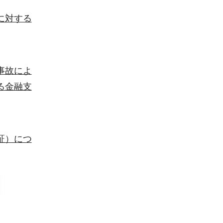
に対する
事故によ
る金融支
証）につ