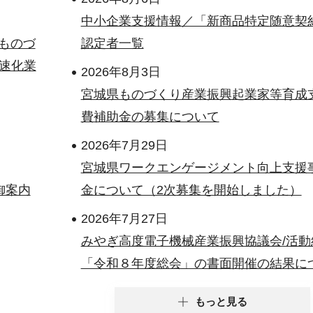
中小企業支援情報／「新商品特定随意契
ものづ
認定者一覧
速化業
2026年8月3日
宮城県ものづくり産業振興起業家等育成
費補助金の募集について
2026年7月29日
宮城県ワークエンゲージメント向上支援
御案内
金について（2次募集を開始しました）
2026年7月27日
みやぎ高度電子機械産業振興協議会/活動
「令和８年度総会」の書面開催の結果に
もっと見る