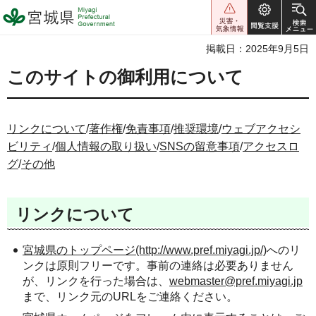
宮城県 Miyagi Prefectural
Government
掲載日：2025年9月5日
このサイトの御利用について
リンクについて
/
著作権
/
免責事項
/
推奨環境
/
ウェブアクセシ
ビリティ
/
個人情報の取り扱い
/
SNSの留意事項
/
アクセスロ
グ
/
その他
リンクについて
宮城県のトップページ(http://www.pref.miyagi.jp/)
へのリ
ンクは原則フリーです。事前の連絡は必要ありません
が、リンクを行った場合は、
webmaster@pref.miyagi.jp
まで、リンク元のURLをご連絡ください。