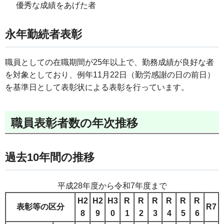
優秀な成績をあげた者
永年勤続者表彰
職員としての在職期間が25年以上で、勤務成績が良好な者
を対象としており、例年11月22日（勤労感謝の日の前日）
を基準日として表彰状による表彰を行っています。
職員表彰者数の年次推移
過去10年間の推移
平成28年度から令和7年度まで
H2
H2
H3
R
R
R
R
R
R
表彰等の区分
R7
8
9
0
1
2
3
4
5
6