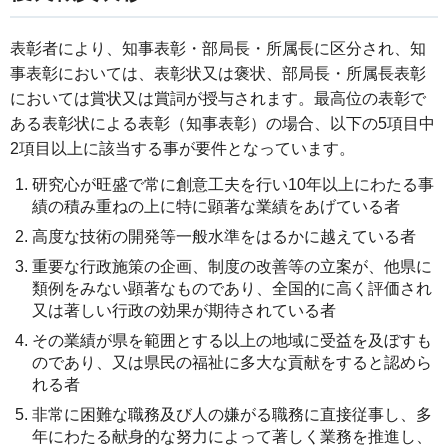
表彰者により、知事表彰・部局長・所属長に区分され、知
事表彰においては、表彰状又は褒状、部局長・所属長表彰
においては賞状又は賞詞が授与されます。最高位の表彰で
ある表彰状による表彰（知事表彰）の場合、以下の5項目中
2項目以上に該当する事が要件となっています。
研究心が旺盛で常に創意工夫を行い10年以上にわたる事
績の積み重ねの上に特に顕著な業績をあげている者
高度な技術の開発等一般水準をはるかに越えている者
重要な行政施策の企画、制度の改善等の立案が、他県に
類例をみない顕著なものであり、全国的に高く評価され
又は著しい行政の効果が期待されている者
その業績が県を範囲とする以上の地域に受益を及ぼすも
のであり、又は県民の福祉に多大な貢献をすると認めら
れる者
非常に困難な職務及び人の嫌がる職務に直接従事し、多
年にわたる献身的な努力によって著しく業務を推進し、