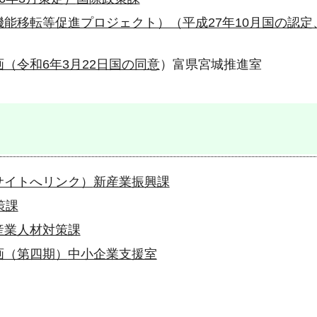
能移転等促進プロジェクト）（平成27年10月国の認定
（令和6年3月22日国の同意
）富県宮城推進室
サイトへリンク）
新産業振興課
策課
産業人材対策課
画（第四期）
中小企業支援室