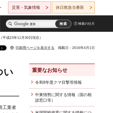
災害・気象情報
休日救急当番医
ー
検索の仕方
平成23年11月30日現在）
印刷用ページを表示する
掲載日：2016年4月1日
つい
重要なお知らせ
令和8年度クマ目撃等情報
中東情勢に関する情報（国の相
談窓口等）
商工業者
米国関税措置に関する情報につ