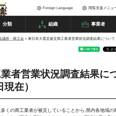
Foreign Language
閲覧支援メニュ
分類
組織
事業者
会議所・商工会
> 東日本大震災被災商工業者営業状況調査結果について（
工業者営業状況調査結果に
0日現在）
は,多くの商工業者が被災していることから,県内各地域の