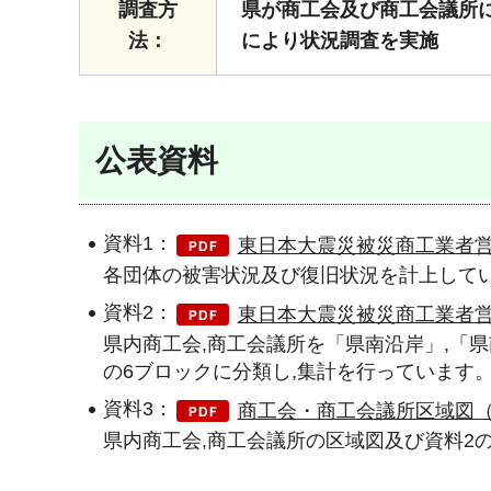
調査方
県が商工会及び商工会議所
法：
により状況調査を実施
公表資料
資料1：
東日本大震災被災商工業者営業
各団体の被害状況及び復旧状況を計上して
資料2：
東日本大震災被災商工業者営
県内商工会,商工会議所を「県南沿岸」,「県
の6ブロックに分類し,集計を行っています
資料3：
商工会・商工会議所区域図（P
県内商工会,商工会議所の区域図及び資料2