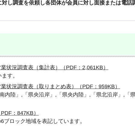
に対し調査を依頼し各団体が会員に対し面接または電話
状況調査表（集計表）（PDF：2,061KB）
います。
業状況調査表（取りまとめ表）（PDF：959KB）
南内陸」,「県央沿岸」,「県央内陸」,「県北沿岸」,「
。
DF：847KB）
の6ブロック地域を表記しています。