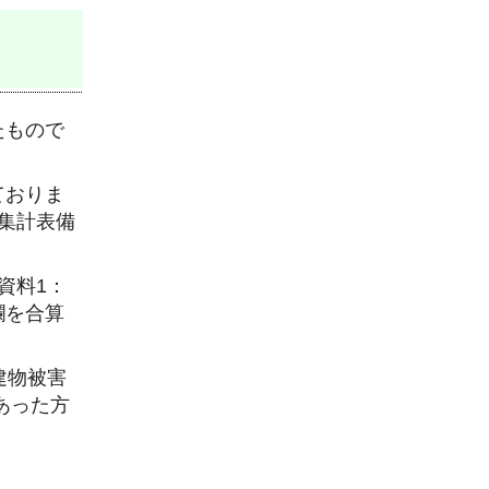
たもので
ておりま
,集計表備
資料1：
欄を合算
建物被害
あった方