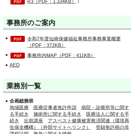
）
R3（PDF：1,334KB）
事務所のご案内
令和7年度仙南保健福祉事務所事務事業概要
（PDF：372KB）
事務所内MAP（PDF：411KB）
AED
業務別一覧
企画総務班
地域医療
医療従事者免許申請
病院・診療所等に関す
る手続き
施術所に関する手続き
医療法人に関する手
続き
出前講座
アスベスト健康被害救済関連（環境再
生保全機構）（外部サイトへリンク）
登録免許税の非
課税証明
救急に関する情報