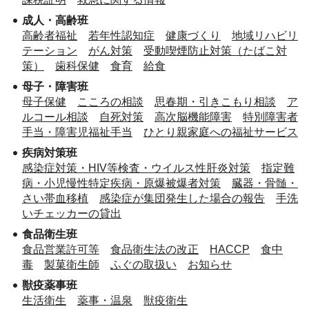
成人・高齢班
高齢者福祉
若年性認知症
健康づくり
地域リハビリ
テーション
がん対策
受動喫煙防止対策（たばこ対
策）
歯科保健
食育
給食
母子・障害班
母子保健
こころの相談
思春期・引きこもり相談
ア
ルコール相談
自死対策
高次脳機能障害
特別障害者
手当・障害児福祉手当
ひとり親家庭への福祉サービス
疾病対策班
感染症対策・HIV等検査・ウイルス性肝炎対策
指定難
病・小児慢性特定疾病・原爆被爆者対策
臓器・骨髄・
さい帯血移植
感染症が集団発生した場合の報告
手洗
いチェッカーの貸出
食品衛生班
食品営業許可等
食品衛生法の改正
HACCP
食中
毒
製菓衛生師
ふぐの取扱い
お知らせ
獣疫薬事班
生活衛生
薬事・温泉
獣疫衛生