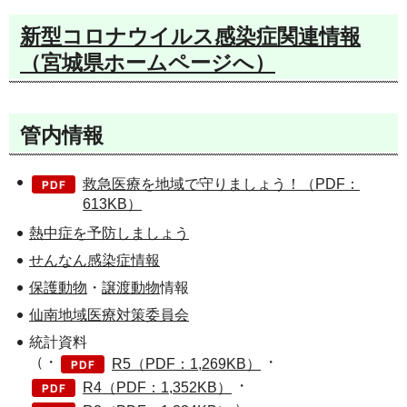
新型コロナウイルス感染症関連情報
（宮城県ホームページへ）
管内情報
救急医療を地域で守りましょう！（PDF：
613KB）
熱中症を予防しましょう
せんなん感染症情報
保護動物
・
譲渡動物
情報
仙南地域医療対策委員会
統計資料
（・
・
R5（PDF：1,269KB）
・
R4（PDF：1,352KB）