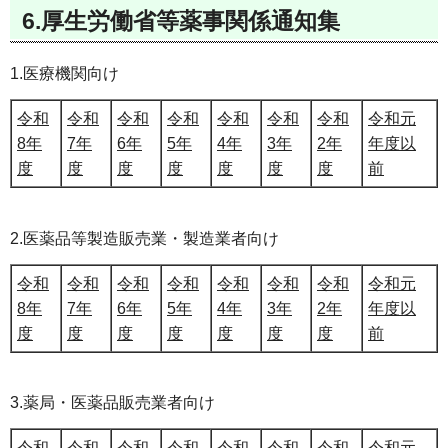
6.厚生労働省等薬事関係通知集
1.医療機関向け
令和
令和
令和
令和
令和
令和
令和
令和元
8年
7年
6年
5年
4年
3年
2年
年度以
度
度
度
度
度
度
度
前
2.医薬品等製造販売業・製造業者向け
令和
令和
令和
令和
令和
令和
令和
令和元
8年
7年
6年
5年
4年
3年
2年
年度以
度
度
度
度
度
度
度
前
3.薬局・医薬品販売業者向け
令和
令和
令和
令和
令和
令和
令和
令和元