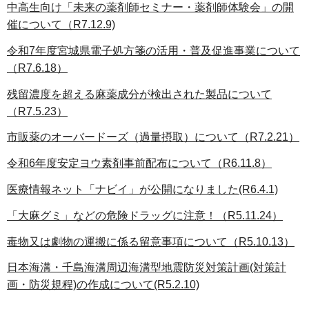
中高生向け「未来の薬剤師セミナー・薬剤師体験会」の開
催について（R7.12.9)
令和7年度宮城県電子処方箋の活用・普及促進事業について
（R7.6.18）
残留濃度を超える麻薬成分が検出された製品について
（R7.5.23）
市販薬のオーバードーズ（過量摂取）について（R7.2.21）
令和6年度安定ヨウ素剤事前配布について（R6.11.8）
医療情報ネット「ナビイ」が公開になりました(R6.4.1)
「大麻グミ」などの危険ドラッグに注意！（R5.11.24）
毒物又は劇物の運搬に係る留意事項について（R5.10.13）
日本海溝・千島海溝周辺海溝型地震防災対策計画(対策計
画・防災規程)の作成について(R5.2.10)