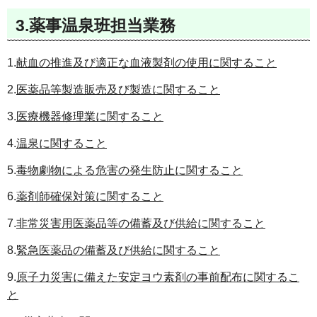
3.薬事温泉班担当業務
1.
献血の推進及び適正な血液製剤の使用に関すること
2.
医薬品等製造販売及び製造に関すること
3.
医療機器修理業に関すること
4.
温泉に関すること
5.
毒物劇物による危害の発生防止に関すること
6.
薬剤師確保対策に関すること
7.
非常災害用医薬品等の備蓄及び供給に関すること
8.
緊急医薬品の備蓄及び供給に関すること
9.
原子力災害に備えた安定ヨウ素剤の事前配布に関するこ
と