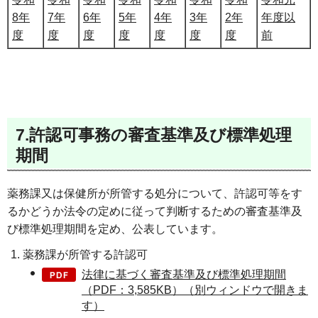
8年
7年
6年
5年
4年
3年
2年
年度以
度
度
度
度
度
度
度
前
7.許認可事務の審査基準及び標準処理
期間
薬務課又は保健所が所管する処分について、許認可等をす
るかどうか法令の定めに従って判断するための審査基準及
び標準処理期間を定め、公表しています。
薬務課が所管する許認可
法律に基づく審査基準及び標準処理期間
（PDF：3,585KB）（別ウィンドウで開きま
す）