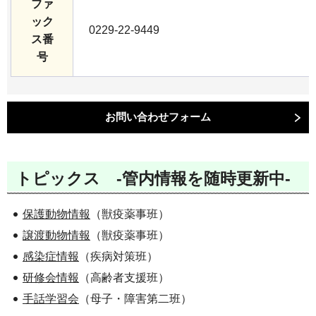
ファ
ック
0229-22-9449
ス番
号
トピックス -管内情報を随時更新中-
保護動物情報
（獣疫薬事班）
譲渡動物情報
（獣疫薬事班）
感染症情報
（疾病対策班）
研修会情報
（高齢者支援班）
手話学習会
（母子・障害第二班）