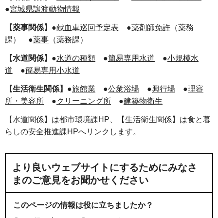
●
宮城県譲渡動物情報
【薬事関係】
●
献血車巡回予定表
●
薬剤師免許
（薬務
課） ●
薬事
（薬務課）
【水道関係】
●
水道の種類
●
簡易専用水道
●
小規模水
道
●
簡易専用小水道
【生活衛生関係】
●
旅館業
●
公衆浴場
●
興行場
●
理容
所・美容所
●
クリーニング所
●
建築物衛生
【水道関係】は都市環境課HP、【生活衛生関係】は食と暮
らしの安全推進課HPへリンクします。
より良いウェブサイトにするためにみなさ
まのご意見をお聞かせください
このページの情報は役に立ちましたか？