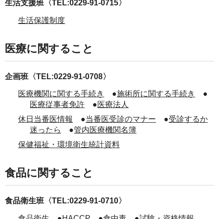
生活支援班〈TEL:0229-91-0715〉
生活保護制度
医療に関すること
企画班〈TEL:0229-91-0708〉
医療機関に関する手続き
●
施術所に関する手続き
●
医療従事者免許
●
医療法人
休日当番医情報
●
当番医受診のマナー
●
受診するか
迷ったら
●
管内医療機関名簿
保健福祉・環境衛生統計資料
食品に関すること
食品衛生班〈TEL:0229-91-0710〉
食品衛生
●
HACCP
●
食中毒
●
試験・資格情報