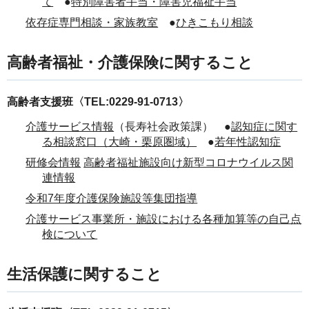
て
●
特別障害者手当・障害児福祉手当
依存症専門相談・家族教室
●
ひきこもり相談
高齢者福祉・介護保険に関すること
高齢者支援班〈TEL:0229-91-0713〉
介護サービス情報
（長寿社会政策課） ●
認知症に関す
る相談窓口（大崎・栗原圏域）
●
若年性認知症
研修会情報
高齢者福祉施設向け新型コロナウイルス関
連情報
令和7年度介護保険施設等集団指導
介護サービス事業所・施設における各種加算等の自己点
検について
生活保護に関すること