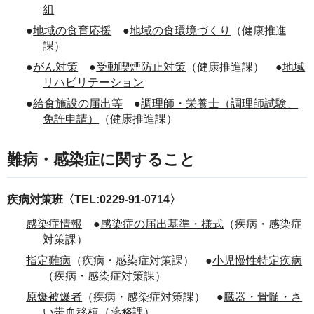
組
●
地域の食育応援
●
地域の食環境づくり
（健康推進
課）
●
がん対策
●
受動喫煙防止対策
（健康推進課） ●
地域
リハビリテーション
●
給食施設の届出等
●
調理師・栄養士（調理師試験、
免許申請）
（健康推進課）
難病・感染症に関すること
疾病対策班〈TEL:0229-91-0714〉
感染症情報
●
感染症の届出基準・様式
（疾病・感染症
対策課）
指定難病
（疾病・感染症対策課） ●
小児慢性特定疾病
（疾病・感染症対策課）
原爆被爆者
（疾病・感染症対策課） ●
臓器・骨髄・さ
い帯血移植
（薬務課）