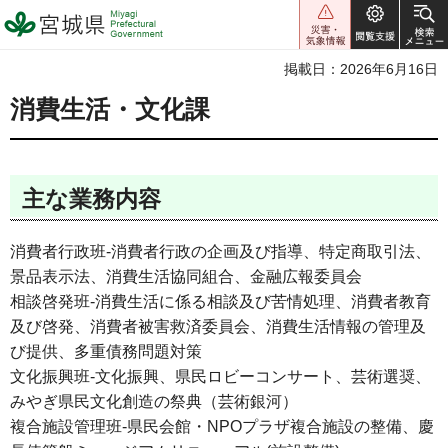
宮城県 Miyagi Prefectural
Government
掲載日：2026年6月16日
消費生活・文化課
主な業務内容
消費者行政班-消費者行政の企画及び指導、特定商取引法、
景品表示法、消費生活協同組合、金融広報委員会
相談啓発班-消費生活に係る相談及び苦情処理、消費者教育
及び啓発、消費者被害救済委員会、消費生活情報の管理及
び提供、多重債務問題対策
文化振興班-文化振興、県民ロビーコンサート、芸術選奨、
みやぎ県民文化創造の祭典（芸術銀河）
複合施設管理班-県民会館・NPOプラザ複合施設の整備、慶