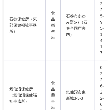
2
2
食
石巻市あゆ
5-
石巻保健所（東
品
み野5-7（石
9
部保健福祉事務
衛
巻合同庁舎
5-
所）
生
内）
1
班
4
1
7
0
2
2
食
6-
気仙沼保健所
品
気仙沼市東
2
（気仙沼保健福
薬
新城3-3-3
2-
祉事務所）
事
6
班