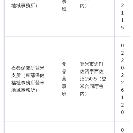
事
地域事務所）
内）
2
班
1
1
5
0
2
2
食
登米市迫町
石巻保健所登米
0-
品
佐沼字西佐
支所（東部保健
2
薬
沼150-5（登
福祉事務所登米
2-
事
米合同庁舎
地域事務所）
6
班
内）
1
2
0
0