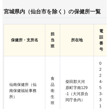
宮城県内（仙台市を除く）の保健所一覧
電
担
話
保健所・支所名
当
所在地
番
班
号
0
2
2
食
柴田郡大河
4-
仙南保健所（仙
品
原町字南129
5
南保健福祉事務
衛
-1（大河原合
3-
所）
生
同庁舎内）
3
班
1