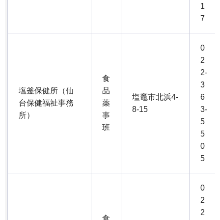
1
7
0
2
2-
食
3
塩釜保健所（仙
品
塩竈市北浜4-
6
台保健福祉事務
薬
8-15
3-
所）
事
5
班
5
0
5
0
2
2
食