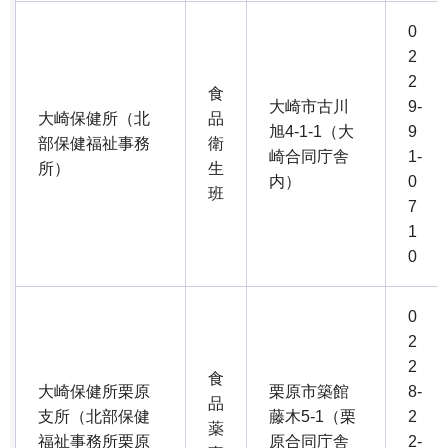
0
2
2
食
大崎市古川
9-
大崎保健所（北
品
旭4-1-1（大
9
部保健福祉事務
衛
崎合同庁舎
1-
所）
生
内）
0
班
7
1
0
0
2
2
食
大崎保健所栗原
栗原市築館
8-
品
支所（北部保健
藤木5-1（栗
2
薬
福祉事務所栗原
原合同庁舎
2-