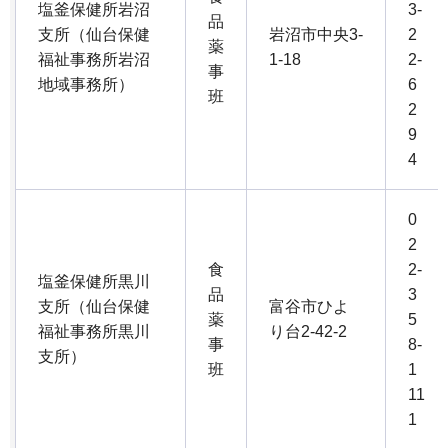
塩釜保健所岩沼
3-
品
支所（仙台保健
岩沼市中央3-
2
薬
福祉事務所岩沼
1-18
2-
事
地域事務所）
6
班
2
9
4
0
2
食
2-
塩釜保健所黒川
品
3
支所（仙台保健
富谷市ひよ
薬
5
福祉事務所黒川
り台2-42-2
事
8-
支所）
班
1
11
1