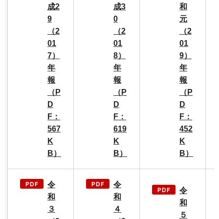
成2
成3
和
9
0
元
（2
（2
（2
01
01
01
7）
8）
9）
年
年
年
報
報
報
（P
（P
（P
D
D
D
F：
F：
F：
567
619
452
K
K
K
B）
B）
B）
令
令
令
和
和
和
３
４
５