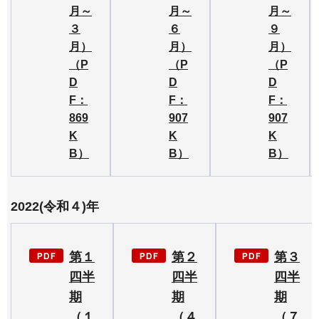
月～
月～
月～
３
６
９
月）
月）
月）
（P
（P
（P
D
D
D
F：
F：
F：
869
907
907
K
K
K
B）
B）
B）
2022(令和４)年
第１
第２
第３
四半
四半
四半
期
期
期
（１
（４
（７