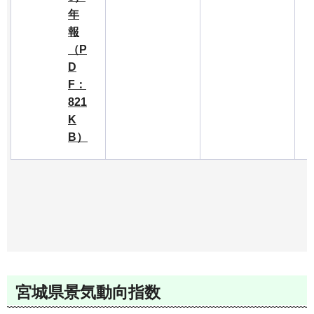
年
報
（P
D
F：
821
K
B）
宮城県景気動向指数