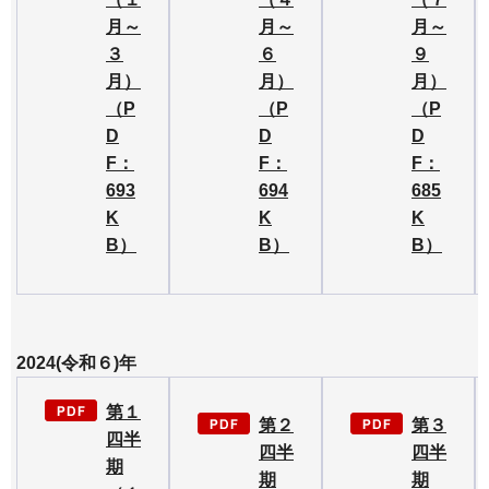
月～
月～
月～
３
６
９
月）
月）
月）
（P
（P
（P
D
D
D
F：
F：
F：
693
694
685
K
K
K
B）
B）
B）
2024(令和６)年
第１
第２
第３
四半
四半
四半
期
期
期