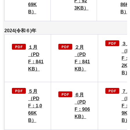
F：92
69K
86K
3KB）
B）
B）
2024(令和６)年
３
１月
２月
（P
（PD
（PD
F：
F：841
F：841
2K
KB）
KB）
B）
５月
７
６月
（PD
（P
（PD
F：1,0
F：
F：906
66K
9K
KB）
B）
B）