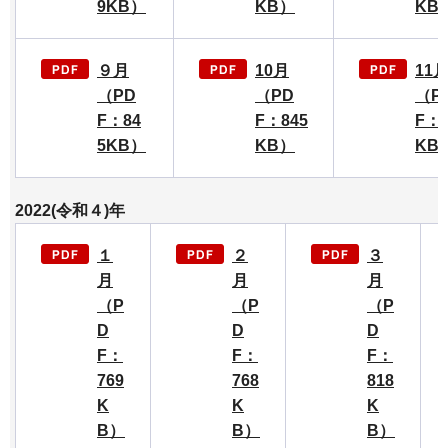
9KB）
KB）
KB
９月
10月
11
（PD
（PD
（P
F：84
F：845
F：8
5KB）
KB）
KB
2022(令和４)年
１
２
３
月
月
月
（P
（P
（P
D
D
D
F：
F：
F：
769
768
818
K
K
K
B）
B）
B）