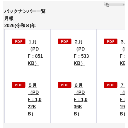
バックナンバー一覧
月報
2026(令和８)年
１月
２月
３
（PD
（PD
（P
F：851
F：533
F：
KB）
KB）
KB
５月
６月
７
（PD
（PD
（P
F：1,0
F：1,0
F：1
22K
36K
19
B）
B）
B）