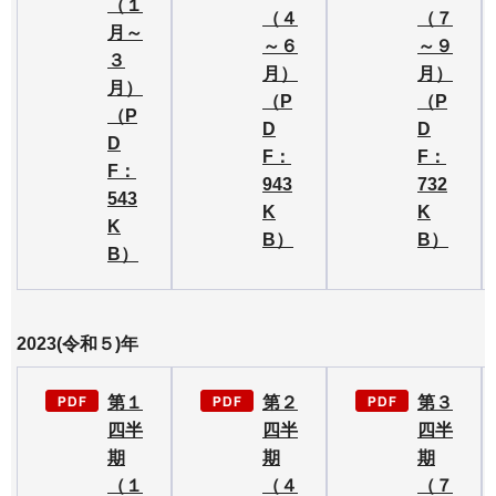
（１
（４
（７
月～
～６
～９
３
月）
月）
月）
（P
（P
（P
D
D
D
F：
F：
F：
943
732
543
K
K
K
B）
B）
B）
2023(令和５)年
第１
第２
第３
四半
四半
四半
期
期
期
（１
（４
（７