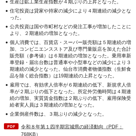
生産は鉱工業生産指数が４期ぶりの上昇となった。
住宅投資は貸家や持家の減少により４期連続の減少とな
った。
公共投資は国や市町村などの発注工事が増加したことに
より、２期連続の増加となった。
個人消費では、百貨店・スーパー販売額は５期連続の増
加、コンビニエンスストア及び専門量販店を加えた合計
販売額（参考値）は６期連続の増加となった。乗用車新
車登録・届出台数は普通車や小型車などの減少により３
期連続の減少となった。仙台市消費者物価指数（生鮮食
品を除く総合指数）は19期連続の上昇となった。
雇用では、有効求人倍率が６期連続の低下、新規求人倍
率が２期ぶりの低下となった。所定外労働時間は４期連
続の増加、実質賃金指数は２期ぶりの低下、雇用保険受
給者実人員は３期連続の増加となった。
企業倒産件数は、３期ぶりの減少となった。
令和８年第１四半期宮城県の経済動向（PDF：
768KB）