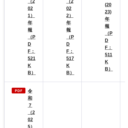
（2
（2
(20
02
02
23)
1）
2）
年
年
年
報
報
報
（P
（P
（P
D
D
D
F：
F：
F：
511
521
517
K
K
K
B）
B）
B）
令
和
７
（2
02
5）