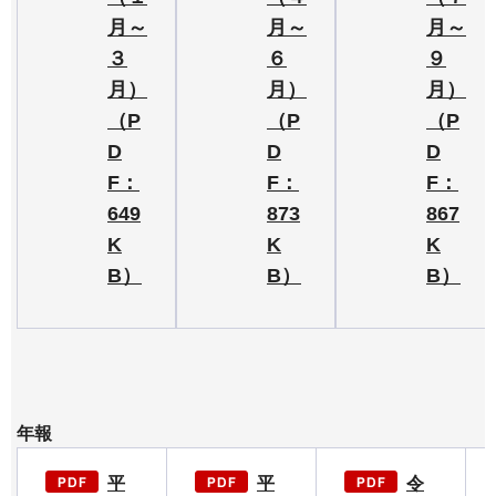
月～
月～
月～
３
６
９
月）
月）
月）
（P
（P
（P
D
D
D
F：
F：
F：
649
873
867
K
K
K
B）
B）
B）
年報
平
平
令