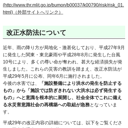
(http://www.thr.mlit.go.jp/bumon/b00037/k00790/risk/risk_01.
html)（外部サイトへリンク）
改正水防法について
近年、雨の降り方が局地化・激甚化しており、平成27年9月
に発生した関東・東北豪雨や平成28年8月に発生した台風
10号により、多くの尊い命が奪われ、甚大な経済損失が発
生しました。これらの災害の教訓を踏まえ、改正水防法が
平成29年5月に公布、同年6月に施行されました。
今後の水害では、
「施設整備により洪水の発生を防止する
もの」から「施設では防ぎきれない大洪水は必ず発生する
もの」へと意識を根本的に展開し、社会全体でこれに備え
る水災害意識社会の再構築への取組が急務
となっていま
す。
平成29年の改正内容の詳細については、以下をご覧くださ