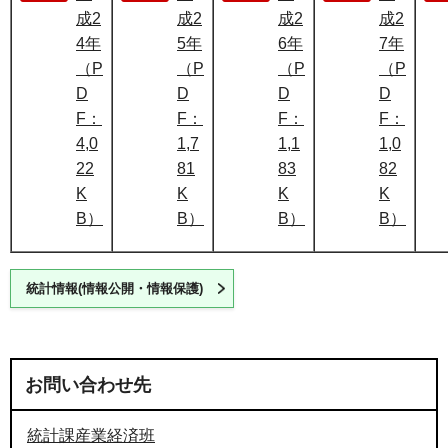
成2
成2
成2
成2
4年
5年
6年
7年
（P
（P
（P
（P
D
D
D
D
F：
F：
F：
F：
4,0
1,7
1,1
1,0
22
81
83
82
K
K
K
K
B）
B）
B）
B）
統計情報(情報公開・情報保護)
お問い合わせ先
統計課産業経済班