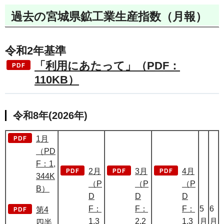
過去の宮城県鉱工業生産指数（月報）
令和2年基準
「利用にあたって」（PDF：
110KB）
令和8年(2026年)
1月
（PD
F：1,
2月
3月
4月
344K
（P
（P
（P
B）
D
D
D
F：
F：
F：
5
6
第4
1,3
2,2
1,3
月
月
四半