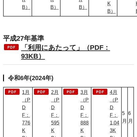
K
B）
B）
B）
B）
平成27年基準
「利用にあたって」（PDF：
93KB）
令和6年(2024年)
1月
2月
3月
4月
（P
（P
（P
（P
D
D
D
D
5
6
F：
F：
F：
F：
月
月
776
595
888
1,04
K
K
K
3K