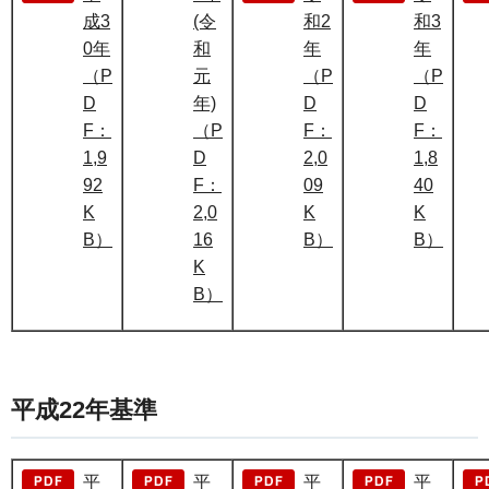
成3
(令
和2
和3
0年
和
年
年
（P
元
（P
（P
D
年)
D
D
F：
（P
F：
F：
1,9
D
2,0
1,8
92
F：
09
40
K
2,0
K
K
B）
16
B）
B）
K
B）
平成22年基準
平
平
平
平