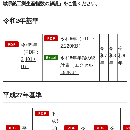
城県鉱工業生産指数の解説」をご覧ください。
令和2年基準
令和6年（PDF：
令和5年
2,220KB）
令
令
令
（PDF：
和7
和8
和9
令和6年年報の統
2,401K
年
年
年
計表（エクセル：
B）
182KB）
平成27年基準
平
成3
平
1年
令
令