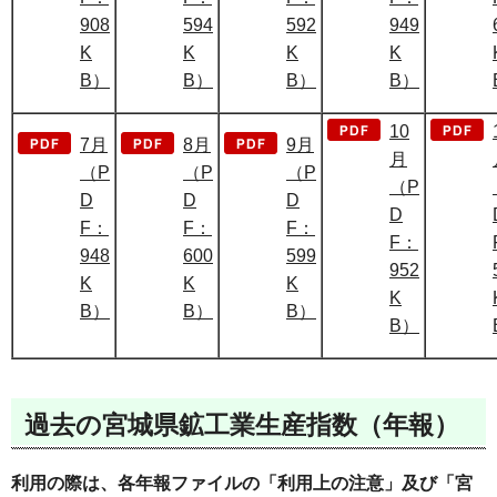
908
594
592
949
K
K
K
K
B）
B）
B）
B）
10
7月
8月
9月
月
（P
（P
（P
（P
D
D
D
D
F：
F：
F：
F：
948
600
599
952
K
K
K
K
B）
B）
B）
B）
過去の宮城県鉱工業生産指数（年報）
利用の際は、各年報ファイルの「利用上の注意」及び「宮