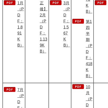
1月
正
3月
K
（P
後】
（P
B）
D
2月
D
F：
（P
F：
第1
1,8
D
1,5
四
91
F：
67
半
K
1,13
K
期
B）
9K
B）
（P
B）
D
F：
418
K
B）
10
7月
月
（P
（P
D
D
F：