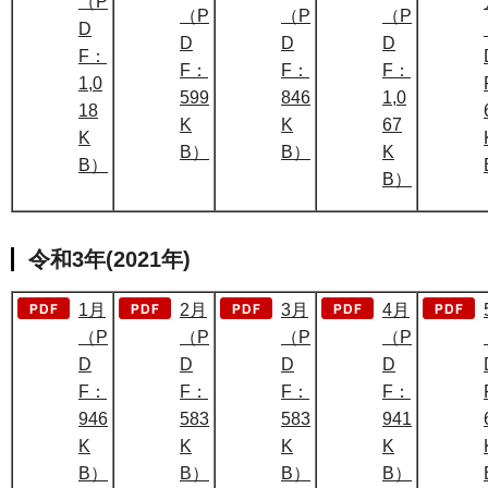
（P
（P
（P
（P
D
D
D
D
F：
F：
F：
F：
1,0
599
846
1,0
18
K
K
67
K
B）
B）
K
B）
B）
令和3年(2021年)
1月
2月
3月
4月
（P
（P
（P
（P
D
D
D
D
F：
F：
F：
F：
946
583
583
941
K
K
K
K
B）
B）
B）
B）