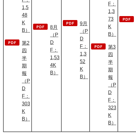
F：
1,5
1,3
48
73
K
9月
K
8月
B）
（P
B）
（P
D
D
第2
F：
第3
F：
四
1,3
四
1,53
半
52
半
4K
期
K
期
B）
報
B）
報
（P
（P
D
D
F：
F：
303
323
K
K
B）
B）