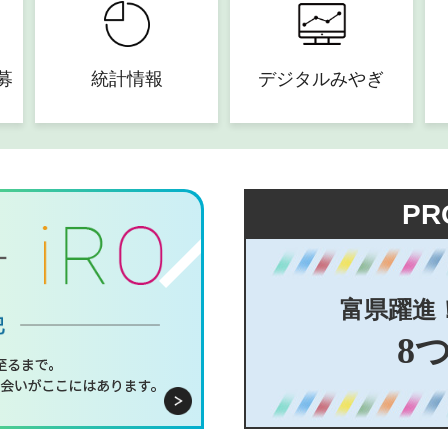
募
統計情報
デジタルみやぎ
PR
富県躍進
8