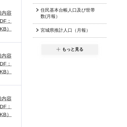
住民基本台帳人口及び世帯
組内容
数(月報）
DF：
1KB）
宮城県推計人口（月報）
もっと見る
組内容
DF：
3KB）
組内容
DF：
1KB）