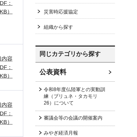
DF：
2KB）
災害時応援協定
組織から探す
同じカテゴリから探す
組内容
DF：
公表資料
7KB）
令和8年度仏陸軍との実動訓
練（ブリュネ・タカモリ
26）について
組内容
DF：
審議会等の会議の開催案内
5KB）
みやぎ経済月報