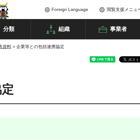
Foreign Language
閲覧支援メニュ
分類
組織
事業者
表資料
> 企業等との包括連携協定
協定