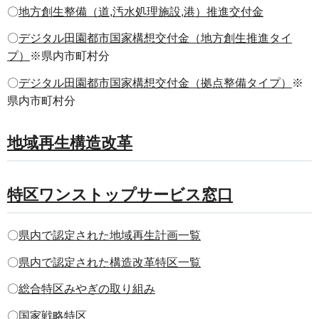
〇
地方創生整備（道,汚水処理施設,港）推進交付金
〇
デジタル田園都市国家構想交付金（地方創生推進タイ
プ）
※県内市町村分
〇
デジタル田園都市国家構想交付金（拠点整備タイプ）
※
県内市町村分
地域再生構造改革
特区ワンストップサービス窓口
〇
県内で認定された地域再生計画一覧
〇
県内で認定された構造改革特区一覧
〇
総合特区みやぎの取り組み
〇
国家戦略特区