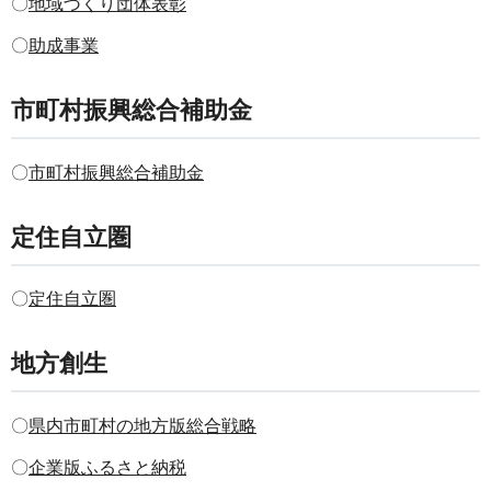
〇
地域づくり団体表彰
〇
助成事業
市町村振興総合補助金
〇
市町村振興総合補助金
定住自立圏
〇
定住自立圏
地方創生
〇
県内市町村の地方版総合戦略
〇
企業版ふるさと納税