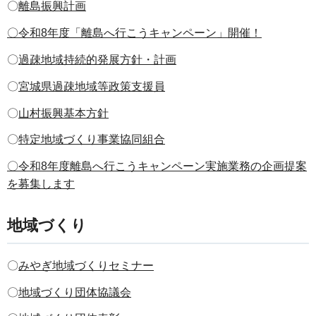
〇
離島振興計画
〇
令和8年度「離島へ行こうキャンペーン」開催！
〇
過疎地域持続的発展方針・計画
〇
宮城県過疎地域等政策支援員
〇
山村振興基本方針
〇
特定地域づくり事業協同組合
〇令和8年度離島へ行こうキャンペーン実施業務の企画提案
を募集します
地域づくり
〇
みやぎ地域づくりセミナー
〇
地域づくり団体協議会