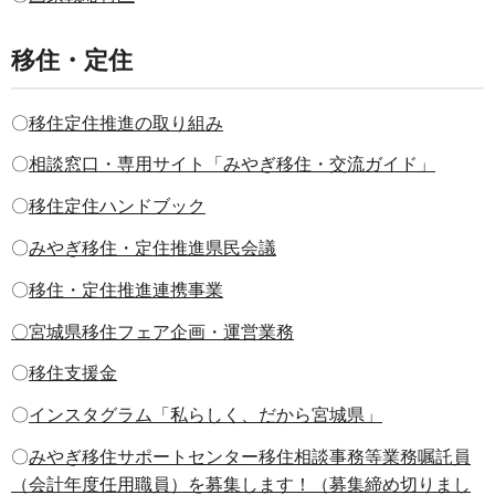
移住・定住
​​​​​​〇
移住定住推進の取り組み
〇
相談窓口・専用サイト「みやぎ移住・交流ガイド」
〇
移住定住ハンドブック
〇
みやぎ移住・定住推進県民会議
〇
移住・定住推進連携事業
〇
宮城県移住フェア企画・運営業務
〇
移住支援金
〇
インスタグラム「私らしく、だから宮城県」
〇
みやぎ移住サポートセンター移住相談事務等業務嘱託員
（会計年度任用職員）を募集します！（募集締め切りまし