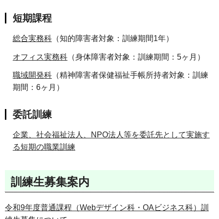
短期課程
総合実務科
（知的障害者対象：訓練期間1年）
オフィス実務科
（身体障害者対象：訓練期間：5ヶ月）
職域開発科
（精神障害者保健福祉手帳所持者対象：訓練
期間：6ヶ月）
委託訓練
企業、社会福祉法人、NPO法人等を委託先として実施す
る短期の職業訓練
訓練生募集案内
令和9年度普通課程（Webデザイン科・OAビジネス科）訓