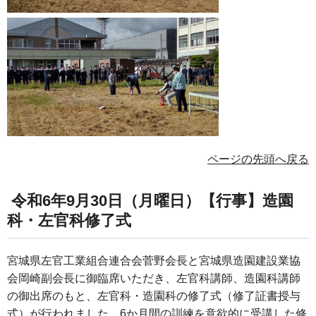
ページの先頭へ戻る
令和6年9月30日（月曜日）【行事】造園
科・左官科修了式
宮城県左官工業組合連合会菅野会長と宮城県造園建設業協
会岡崎副会長に御臨席いただき、左官科講師、造園科講師
の御出席のもと、左官科・造園科の修了式（修了証書授与
式）が行われました。6か月間の訓練を意欲的に受講した修