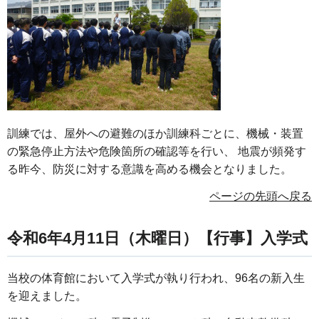
訓練では、屋外への避難のほか訓練科ごとに、機械・装置
の緊急停止方法や危険箇所の確認等を行い、 地震が頻発す
る昨今、防災に対する意識を高める機会となりました。
ページの先頭へ戻る
令和6年4月11日（木曜日）【行事】入学式
当校の体育館において入学式が執り行われ、96名の新入生
を迎えました。