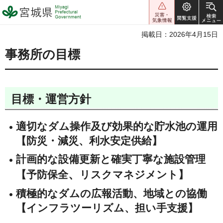
宮城県 Miyagi Prefectural
Government
掲載日：2026年4月15日
事務所の目標
目標・運営方針
適切なダム操作及び効果的な貯水池の運用
【防災・減災、利水安定供給】
計画的な設備更新と確実丁寧な施設管理
、
【
予防保全
リスクマネジメント
】
積極的なダムの広報活動、地域との協働
【
インフラツーリズム、
担い手支援】