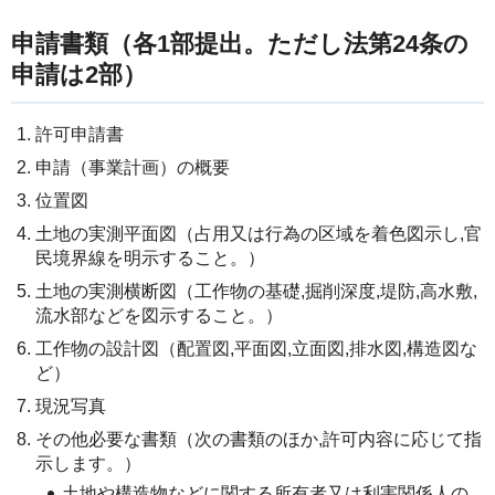
申請書類（各1部提出。ただし法第24条の
申請は2部）
許可申請書
申請（事業計画）の概要
位置図
土地の実測平面図（占用又は行為の区域を着色図示し,官
民境界線を明示すること。）
土地の実測横断図（工作物の基礎,掘削深度,堤防,高水敷,
流水部などを図示すること。）
工作物の設計図（配置図,平面図,立面図,排水図,構造図な
ど）
現況写真
その他必要な書類（次の書類のほか,許可内容に応じて指
示します。）
土地や構造物などに関する所有者又は利害関係人の