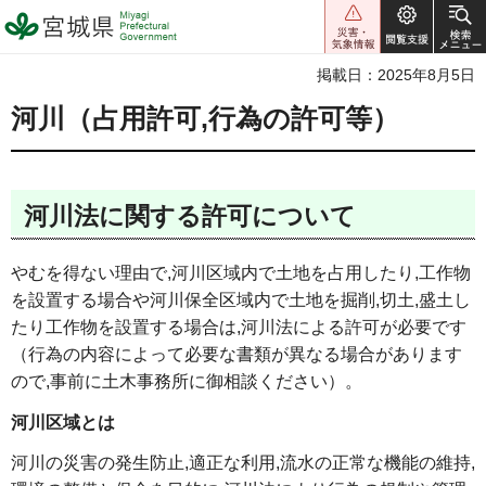
宮城県 Miyagi Prefectural
Government
掲載日：2025年8月5日
河川（占用許可,行為の許可等）
河川法に関する許可について
やむを得ない理由で,河川区域内で土地を占用したり,工作物
を設置する場合や河川保全区域内で土地を掘削,切土,盛土し
たり工作物を設置する場合は,河川法による許可が必要です
（行為の内容によって必要な書類が異なる場合があります
ので,事前に土木事務所に御相談ください）。
河川区域とは
河川の災害の発生防止,適正な利用,流水の正常な機能の維持,