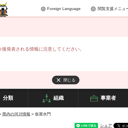
Foreign Language
閲覧支援メニュ
今後発表される情報に注意してください。
閉じる
分類
組織
事業者
>
県内の河川情報
> 仮屋水門
シェア