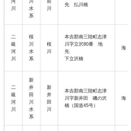
河
川
前
先 払川橋
川
水
川
系
二
桜
本吉郡南三陸町志津
級
川
桜
川字立沢80番 地
海
河
水
川
先
川
系
下立沢橋
新
二
井
新
本吉郡南三陸町志津
級
田
井
川字新井田 磯の沢
海
河
川
田
橋（国道45号）
川
水
川
系