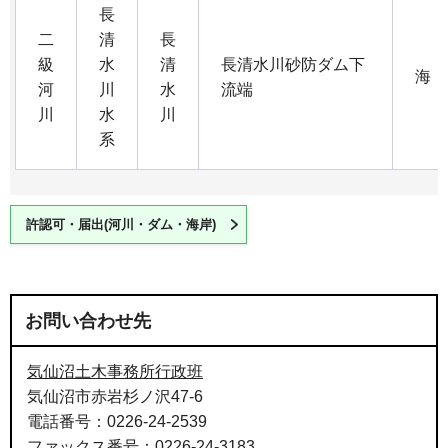
長
二
清
長
級
水
清
長清水川砂防ダム下
海
河
川
水
流端
川
水
川
系
許認可・届出(河川・ダム・海岸)
お問い合わせ先
気仙沼土木事務所行政班
気仙沼市赤岩杉ノ沢47-6
電話番号：0226-24-2539
ファックス番号：0226-24-3183