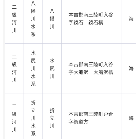
八
二
幡
八
級
本吉郡南三陸町入谷
川
幡
海
河
字鏡石 鏡石橋
水
川
川
系
水
二
尻
水
級
本吉郡南三陸町入谷
川
尻
海
河
字大船沢 大船沢橋
水
川
川
系
折
二
立
折
級
本吉郡南三陸町戸倉
川
立
海
河
字街道方
水
川
川
系