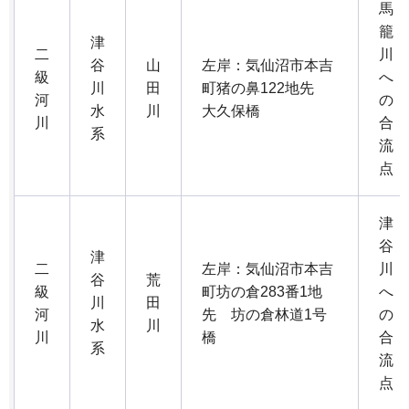
馬
籠
津
二
川
谷
山
左岸：気仙沼市本吉
級
へ
川
田
町猪の鼻122地先
河
の
水
川
大久保橋
川
合
系
流
点
津
谷
津
二
左岸：気仙沼市本吉
川
谷
荒
級
町坊の倉283番1地
へ
川
田
河
先 坊の倉林道1号
の
水
川
川
橋
合
系
流
点