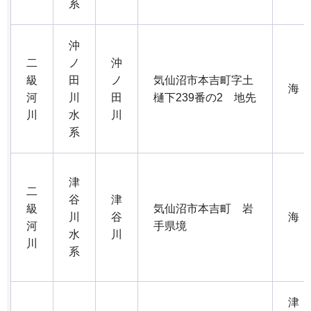
系
沖
二
ノ
沖
級
田
ノ
気仙沼市本吉町字土
海
河
川
田
樋下239番の2 地先
川
水
川
系
津
二
谷
津
級
気仙沼市本吉町 岩
川
谷
海
河
手県境
水
川
川
系
津