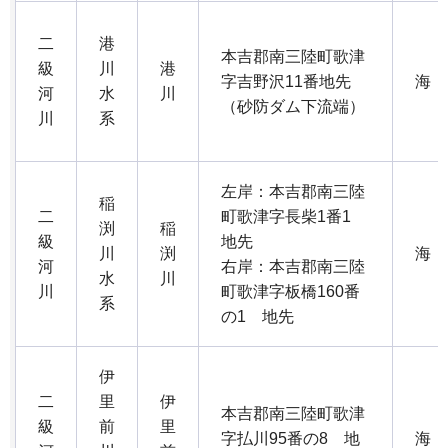
二
港
本吉郡南三陸町歌津
級
川
港
字吉野沢11番地先
海
河
水
川
（砂防ダム下流端）
川
系
左岸：本吉郡南三陸
稲
二
町歌津字長柴1番1
渕
稲
級
地先
川
渕
海
河
右岸：本吉郡南三陸
水
川
川
町歌津字板橋160番
系
の1 地先
伊
二
里
伊
本吉郡南三陸町歌津
級
前
里
字払川95番の8 地
海