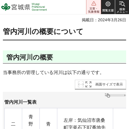
宮城県 Miyagi Prefectural
Government
掲載日：2024年3月26日
管内河川の概要について
管内河川の概要
当事務所の管理している河川は以下の通りです。
画面サイズで表示
管内河川一覧表
青
左岸：気仙沼市唐桑
二
野
青
町字釜石下87番地先