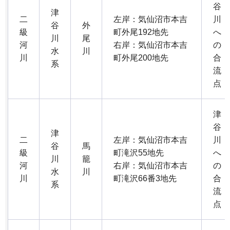
谷
津
二
左岸：気仙沼市本吉
川
谷
外
級
町外尾192地先
へ
川
尾
河
右岸：気仙沼市本吉
の
水
川
川
町外尾200地先
合
系
流
点
津
谷
津
二
左岸：気仙沼市本吉
川
谷
馬
級
町滝沢55地先
へ
川
籠
河
右岸：気仙沼市本吉
の
水
川
川
町滝沢66番3地先
合
系
流
点