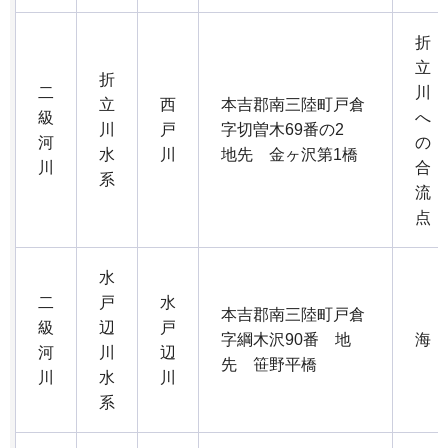
折
立
折
二
川
立
西
本吉郡南三陸町戸倉
級
へ
川
戸
字切曽木69番の2
河
の
水
川
地先 金ヶ沢第1橋
川
合
系
流
点
水
二
戸
水
本吉郡南三陸町戸倉
級
辺
戸
字綱木沢90番 地
海
河
川
辺
先 笹野平橋
川
水
川
系