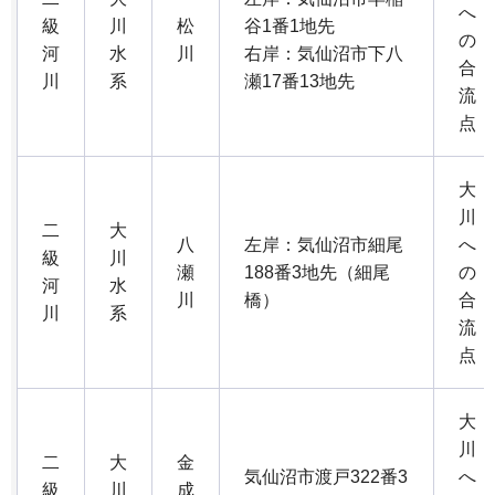
へ
級
川
松
谷1番1地先
の
河
水
川
右岸：気仙沼市下八
合
川
系
瀬17番13地先
流
点
大
川
二
大
八
左岸：気仙沼市細尾
へ
級
川
瀬
188番3地先（細尾
の
河
水
川
橋）
合
川
系
流
点
大
川
二
大
金
気仙沼市渡戸322番3
へ
級
川
成