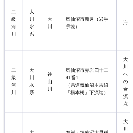
二
大
級
川
大
気仙沼市新月（岩手
海
河
水
川
県境）
川
系
大
川
二
大
気仙沼市赤岩四十二
神
へ
級
川
41番1
山
の
河
水
（県道気仙沼本吉線
川
合
川
系
「橋本橋」下流端）
流
点
大
川
二
大
左岸：気仙沼市早稲