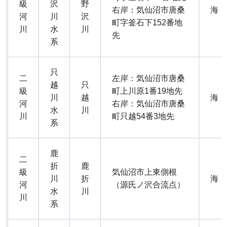
級
沢
野
右岸：気仙沼市唐桑
海
河
川
沢
町字釜石下152番地
川
水
川
先
系
只
二
左岸：気仙沼市唐桑
越
只
級
町上川原1番19地先
川
越
海
河
右岸：気仙沼市唐桑
水
川
川
町只越54番3地先
系
鹿
二
折
鹿
級
気仙沼市上東側根
川
折
海
河
（源氏ノ沢合流点）
水
川
川
系