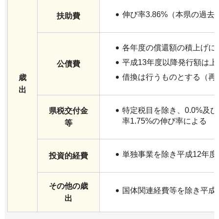
伸び率3.86%（本県の過
扶助費
各年度の償還額の積上げに
平成13年度以降発行額は
公債費
借換は行うものとする（再
歳
出
特定税目を除き、0.0%及
県税交付金
率1.75%の伸び率による
等
単独事業を除き平成12年度
投資的経費
その他の歳
国体関連経費等を除き平成
出