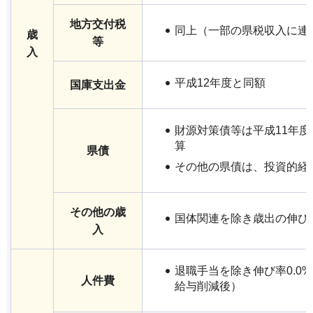
地方交付税
同上（一部の県税収入に連
歳
等
入
平成12年度と同額
国庫支出金
財源対策債等は平成11年
算
県債
その他の県債は、投資的経
その他の歳
国体関連を除き歳出の伸び
入
退職手当を除き伸び率0.0%
人件費
給与削減後）