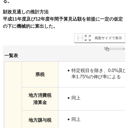
る。
財政見通しの推計方法
平成11年度及び12年度年間予算見込額を前提に一定の仮定
の下に機
械的に算出した。
画面サイズで表示
一覧表
特定税目を除き、0.0%及
県税
率1.75%の伸び率による
地方消費税
同上
清算金
同上
地方譲与税