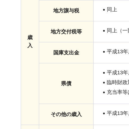
同上
地方譲与税
同上（一
地方交付税等
歳
入
平成13
国庫支出金
平成13
臨時財政
県債
充当率等
平成13
その他の歳入