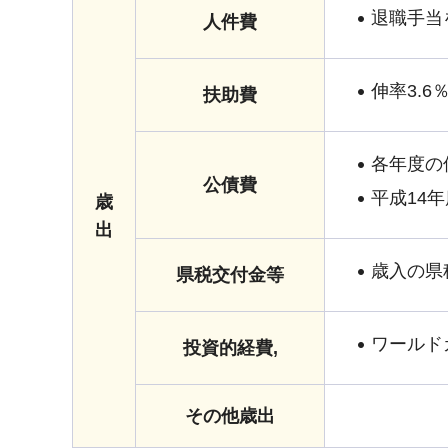
退職手当
人件費
伸率3.6
扶助費
各年度の
公債費
平成14
歳
出
歳入の県
県税交付金等
ワールド
投資的経費,
その他歳出