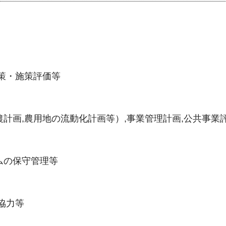
政策・施策評価等
計画,農用地の流動化計画等）,事業管理計画,公共事業
ムの保守管理等
協力等