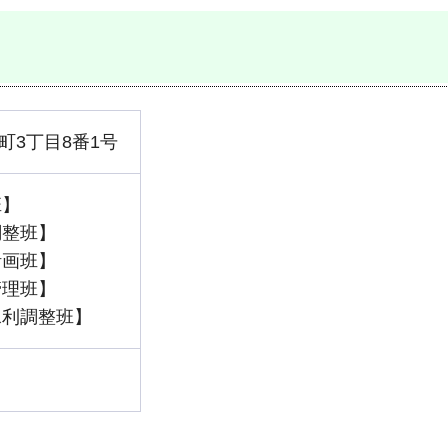
町3丁目8番1号
班】
画調整班】
域計画班】
術管理班】
広域水利調整班】