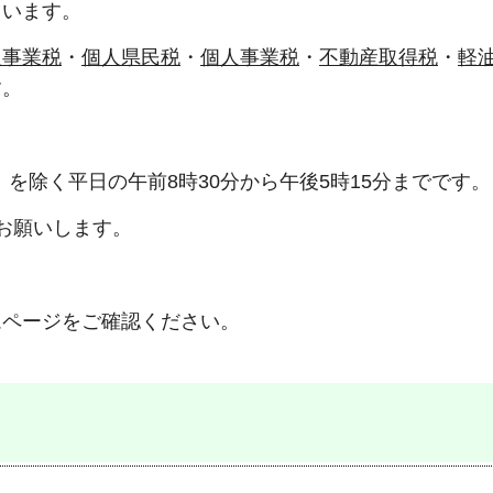
ています。
人事業税
・
個人県民税
・
個人事業税
・
不動産取得税
・
軽
す。
）を除く平日の午前8時30分から午後5時15分までです。
お願いします。
ムページをご確認ください。