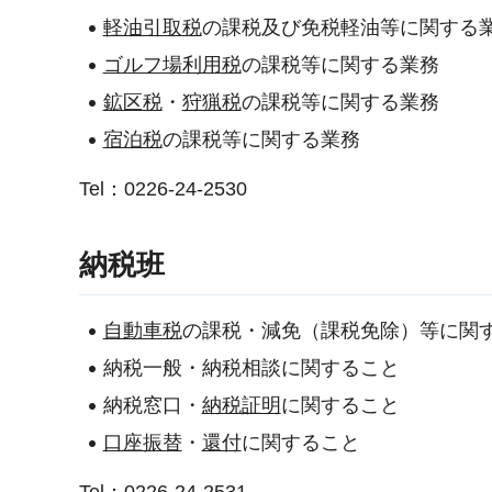
軽油引取税
の課税及び免税軽油等に関する
ゴルフ場利用税
の課税等に関する業務
鉱区税
・
狩猟税
の課税等に関する業務
宿泊税
の課税等に関する業務
Tel：0226-24-2530
納税班
自動車税
の課税・減免（課税免除）等に関
納税一般・納税相談に関すること
納税窓口・
納税証明
に関すること
口座振替
・
還付
に関すること