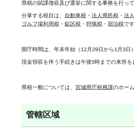
県税の賦課徴収及び選挙に関する事務を行っ
分掌する税目は、
自動車税
・
法人県民税
・
法
ゴルフ場利用税
・
鉱区税
・
狩猟税
・
宿泊税
で
開庁時間は、年末年始（12月29日から1月3日
現金領収を伴う手続きは午後5時までの来所を
県税一般については、
宮城県庁税務課
のホー
管轄区域