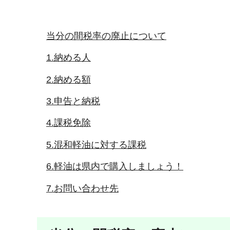
当分の間税率の廃止について
1.納める人
2.納める額
3.申告と納税
4.課税免除
5.混和軽油に対する課税
6.軽油は県内で購入しましょう！
7.お問い合わせ先