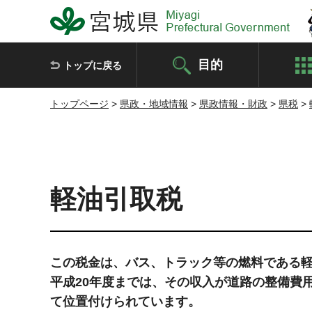
宮城県 Miyagi Prefectural Government
目的
トップに戻る
トップページ
>
県政・地域情報
>
県政情報・財政
>
県税
>
軽油引取税
この税金は、バス、トラック等の燃料である
平成20年度までは、その収入が道路の整備費
て位置付けられています。