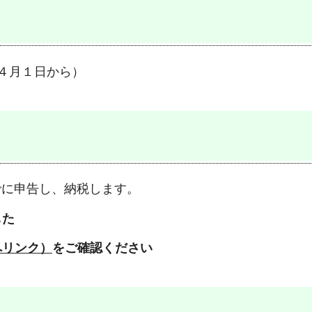
年４月１日から）
でに申告し、納税します。
した
へリンク）
をご確認ください