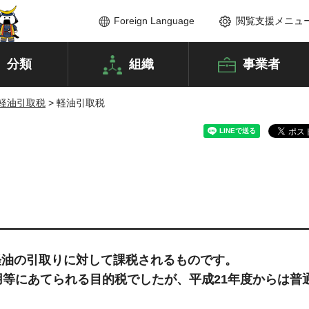
Foreign Language
閲覧支援メニュ
分類
組織
事業者
軽油引取税
> 軽油引取税
軽油の引取りに対して課税されるものです。
用等にあてられる目的税でしたが、平成21年度からは普