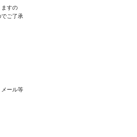
りますの
のでご了承
、メール等