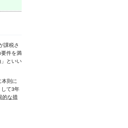
が課税さ
の要件を満
油」といい
に本則に
して3年
限的な措