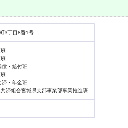
町3丁目8番1号
理班
理班
44補償・給付班
理班
46共済・年金班
地方職員共済組合宮城県支部事業部事業推進班