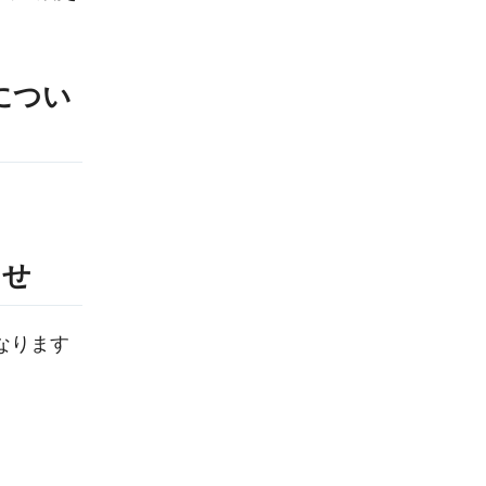
につい
らせ
なります