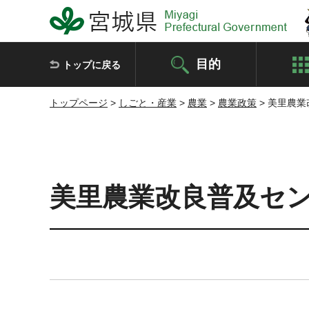
宮城県 Miyagi Prefectural Government
目的
トップに戻る
トップページ
>
しごと・産業
>
農業
>
農業政策
> 美里農
美里農業改良普及セ