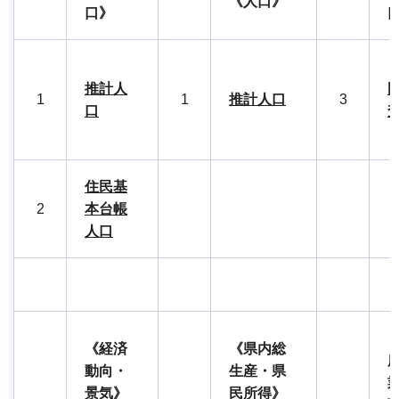
《人口》
口》
推計人
1
1
推計人口
3
口
住民基
2
本台帳
人口
《経済
《県内総
動向・
生産・県
景気》
民所得》