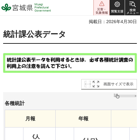
宮城県 Miyagi Prefectural
Government
掲載日：2026年4月30日
統計課公表データ
画面サイズで表示
各種統計
月報
年報
《人