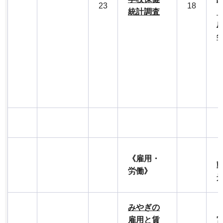
23
18
統計調査
成
《雇用・
労働》
みやぎの
雇用と賃