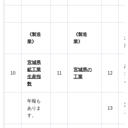
《製造
《製造
業》
業》
宮城県
鉱工業
宮城県の
10
11
12
生産指
工業
数
年報も
ありま
13
す。