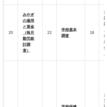
みやぎ
の雇用
と賃金
学校基本
（
20
（毎月
22
18
調査
勤労統
計調
査）
学校保健