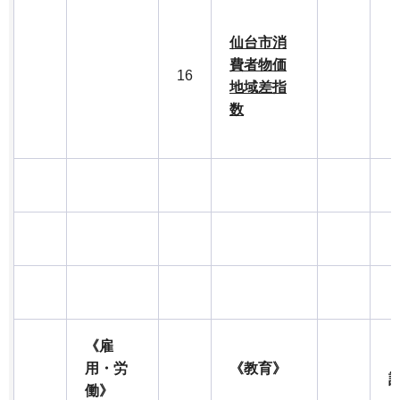
仙台市消
費者物価
16
地域差指
数
《雇
用・労
《教育》
働》