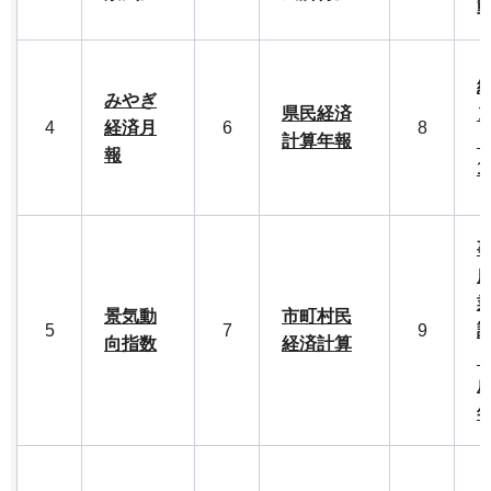
みやぎ
県民経済
4
経済月
6
8
計算年報
報
景気動
市町村民
5
7
9
向指数
経済計算
成