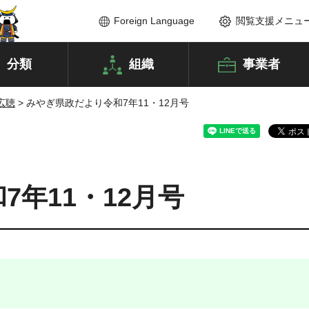
Foreign Language
閲覧支援メニュ
分類
組織
事業者
広聴
> みやぎ県政だより令和7年11・12月号
年11・12月号