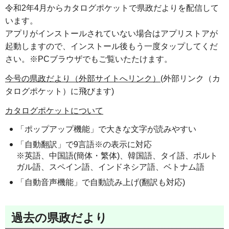
令和2年4月からカタログポケットで県政だよりを配信して
います。
アプリがインストールされていない場合はアプリストアが
起動しますので、インストール後もう一度タップしてくだ
さい。※PCブラウザでもご覧いたたけます。
今号の県政だより（外部サイトへリンク）
(外部リンク（カ
タログポケット）に飛びます)
カタログポケットについて
「ポップアップ機能」で大きな文字が読みやすい
「自動翻訳」で9言語※の表示に対応
※英語、中国語(簡体・繁体)、韓国語、タイ語、ポルト
ガル語、スペイン語、インドネシア語、ベトナム語
「自動音声機能」で自動読み上げ(翻訳も対応)
過去の県政だより