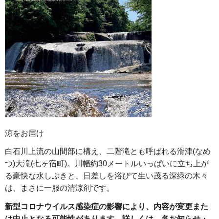
涼をお届け
白石川上流の山間部に構え、二階滝とも呼ばれる滑津(なめ
つ)大滝(七ヶ宿町)。川幅約30メートルいっぱいに立ち上が
る豪快な水しぶきと、日差しを浴びて生い茂る深緑の木々
は、まさに一服の清涼剤です。
新型コロナウイルス感染症の影響により、内容が変更また
は中止となる可能性があります。詳しくは、各お知らせ・