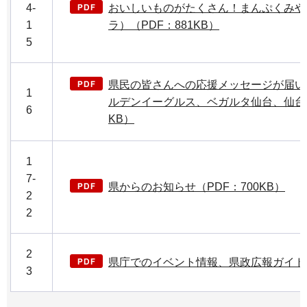
4-
おいしいものがたくさん！まんぷくみや
1
ラ）（PDF：881KB）
5
県民の皆さんへの応援メッセージが届い
1
ルデンイーグルス、ベガルタ仙台、仙台89E
6
KB）
1
7-
県からのお知らせ（PDF：700KB）
2
2
2
県庁でのイベント情報、県政広報ガイド（P
3