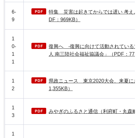
6-
特集 災害は起きてからでは遅い 考えよ
9
DF：969KB）
1
0-
復興へ -復興に向けて活動されている
1
人 南三陸社会福祉協議会」（PDF：773
1
1
県政ニュース 東京2020大会、来夏に
2
1,355KB）
1
みやぎのふるさと通信（利府町・丸森町)（P
3
1