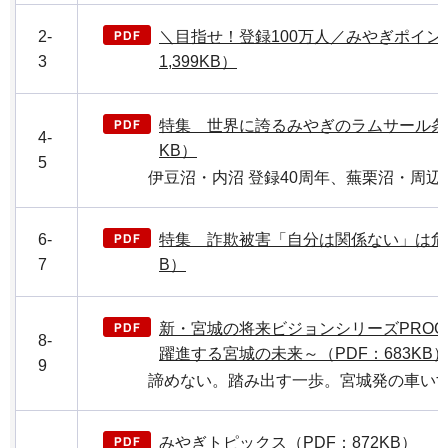
2-
＼目指せ！登録100万人／みやぎポイン
3
1,399KB）
特集 世界に誇るみやぎのラムサール条約
4-
KB）
5
伊豆沼・内沼 登録40周年、蕪栗沼・周辺水
6-
特集 詐欺被害「自分は関係ない」は危険
7
B）
新・宮城の将来ビジョンシリーズPROG
8-
躍進する宮城の未来～（PDF：683KB
9
諦めない。踏み出す一歩。宮城発の車いす 
みやぎトピックス（PDF：872KB）