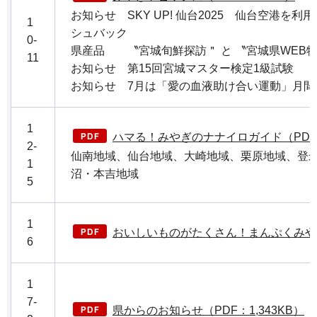
お知らせ SKY UP! 仙台2025 仙台空港を利
1
シュバック
0-
県産品 〝宮城旬鮮探訪＂ と 〝宮城県WEB
11
お知らせ 第15回宮城マスター検定1級試験
お知らせ 7月は「愛の血液助け合い運動」月間
1
ハマる！みやぎのナナイロガイド（PDF：1
2-
仙南地域、仙台地域、大崎地域、栗原地域、登
1
沼・本吉地域
5
1
おいしいものがたくさん！まんぷくみやぎ
6
1
7-
県からのお知らせ（PDF：1,343KB）