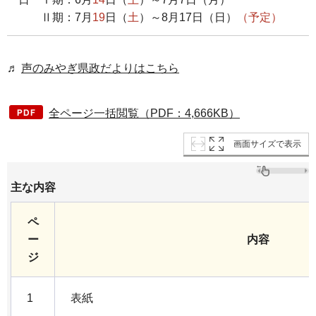
Ⅱ期：7月
19
日（
土
）～8月17日（日）
（予定）
♬
声のみやぎ県政だよりはこちら
全ページ一括閲覧（PDF：4,666KB）
画面サイズで表示
主な内容
ペ
ー
内容
ジ
1
表紙