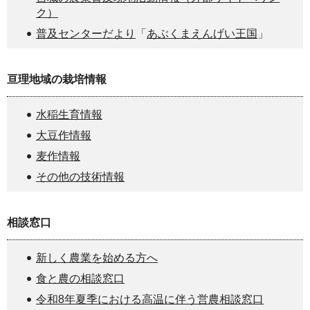
ク）
普及セ
ンターだより
「
あぶくまえんげい王国
」
亘理地域の栽培情報
水稲生育情報
大豆作情報
麦作情報
その他の技術情報
相談窓口
新しく農業を始める方へ
食と農の相談窓口
令和8年夏季における高温に伴う営農相談窓口