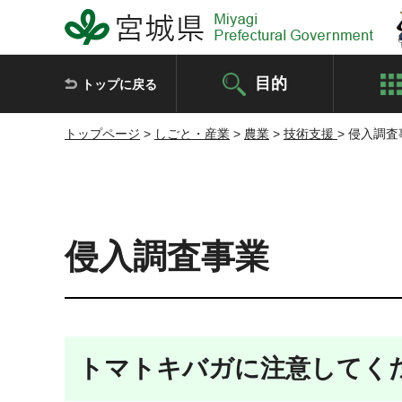
宮城県 Miyagi Prefectural Government
目的
トップに戻る
トップページ
>
しごと・産業
>
農業
>
技術支援
> 侵入調査
侵入調査事業
トマトキバガに注意してく