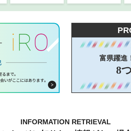
PR
富県躍進
8
INFORMATION RETRIEVAL