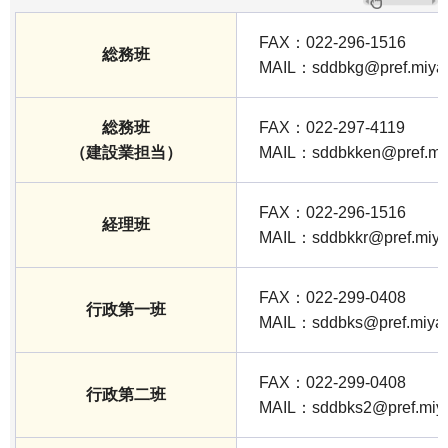
FAX：022-296-1516
総務班
MAIL：sddbkg@pref.miyagi
総務班
FAX：022-297-4119
（建設業担当）
MAIL：sddbkken@pref.miya
FAX：022-296-1516
経理班
MAIL：sddbkkr@pref.miyag
FAX：022-299-0408
行政第一班
MAIL：sddbks@pref.miyagi
FAX：022-299-0408
行政第二班
MAIL：sddbks2@pref.miyag