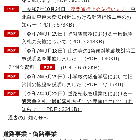
を実施します（PDF：931KB）
［令和7年10月24日］
夜間通行止めを行います
東
北自動車道大衡IC付近における舗装補修工事のお
知らせ（PDF：573KB）
〔令和7年9月29日〕除融雪業務における一般競争
入札の実施について（PDF：213KB）
〔令和7年9月18日〕山の寺の1急傾斜地崩壊対策工
事説明会を開催しました。（PDF：640KB）
説明会資料：
（PDF：6,762KB）
〔令和7年5月29日〕小学校の総合学習において旧
笊川の施設を説明しました（PDF：7,516KB）
〔令和7年4月22日〕道路植栽管理業務における一
般競争入札（最低落札方式）の 実施について（お
知らせ）（PDF：224KB）
過去のお知らせ
へ
道路事業・街路事業