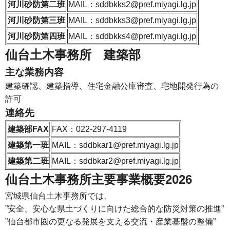
河川砂防第二班
MAIL：sddbkks2@pref.miyagi.lg.jp
河川砂防第三班
MAIL：sddbkks3@pref.miyagi.lg.jp
河川砂防第四班
MAIL：sddbkks4@pref.miyagi.lg.jp
仙台土木事務所 建築部
主な業務内容
建築確認、建築指導、住宅金融公庫審査、宅地開発行為の
許可
連絡先
建築部FAX
FAX：022-297-4119
建築第一班
MAIL：sddbkar1@pref.miyagi.lg.jp
建築第二班
MAIL：sddbkar2@pref.miyagi.lg.jp
仙台土木事務所主要事業概要2026
宮城県仙台土木事務所では、
”安全、安心な県土づくりに向けた総合的な防災対策の推進”
”仙台都市圏の更なる発展を支える交流・産業基盤の整備”