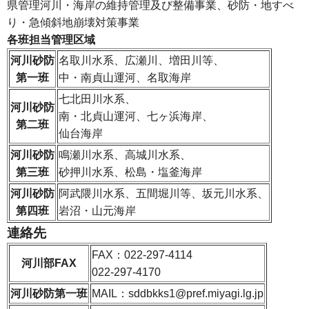
県管理河川・海岸の維持管理及び整備事業、砂防・地すべ
り・急傾斜地崩壊対策事業
各班担当管理区域
河川砂防
名取川水系、広瀬川、増田川等、
第一班
中・南貞山運河、名取海岸
七北田川水系、
河川砂防
南・北貞山運河、七ヶ浜海岸、
第二班
仙台海岸
河川砂防
鳴瀬川水系、高城川水系、
第三班
砂押川水系、松島・塩釜海岸
河川砂防
阿武隈川水系、五間堀川等、坂元川水系、
第四班
岩沼・山元海岸
連絡先
FAX：022-297-4114
河川部FAX
022-297-4170
河川砂防第一班
MAIL：sddbkks1@pref.miyagi.lg.jp