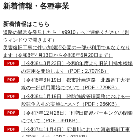
新着情報・各種事業
新着情報はこちら
道路の異常を発見したら「#9910」へご連絡ください（別
ウィンドウで開きます）
災害復旧工事に伴い加瀬沼公園の一部が利用できなくなり
ます（令和8年4月13日から令和8年6月20日まで）
〔令和8年3月23日〕令和8年度より旧笊川排水機場
の運用を開始します（PDF：2,707KB）
〔令和8年3月19日〕都市計画道路 北四番丁大衡
線の一部供用開始について（PDF：729KB）
［令和8年1月19日］砂防施設管理業務における一
般競争入札の実施について（PDF：266KB）
〔令和7年12月26日〕下増田簡易パーキングの閉鎖
について（PDF：391KB）
〔令和7年11月4日〕広瀬川において河道掘削工事