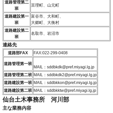
道路管理第二
亘理町、山元町
班
道路建設第一
富谷市、大和町、
班
大郷町、大衡村
道路建設第二
名取市、岩沼市
班
連絡先
道路部FAX
FAX:022-299-0408
道路管理第一班
MAIL：sddbkdk@pref.miyagi.lg.jp
道路管理第二班
MAIL：sddbkdk2@pref.miyagi.lg.jp
道路建設第一班
MAIL：sddbkkon@pref.miyagi.lg.jp
道路建設第二班
MAIL：sddbkktw@pref.miyagi.lg.jp
仙台土木事務所 河川部
主な業務内容