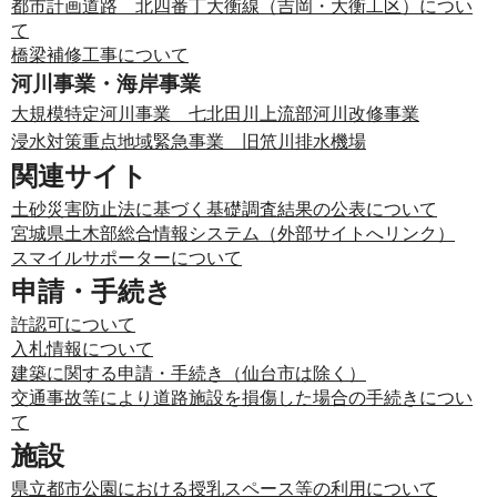
都市計画道路 北四番丁大衡線（吉岡・大衡工区）につい
て
橋梁補修工事について
河川事業・海岸事業
大規模特定河川事業 七北田川上流部河川改修事業
浸水対策重点地域緊急事業 旧笊川排水機場
関連サイト
土砂災害防止法に基づく基礎調査結果の公表について
宮城県土木部総合情報システム（外部サイトへリンク）
スマイルサポーターについて
申請・手続き
許認可について
入札情報について
建築に関する申請・手続き（仙台市は除く）
交通事故等により道路施設を損傷した場合の手続きについ
て
施設
県立都市公園における授乳スペース等の利用について