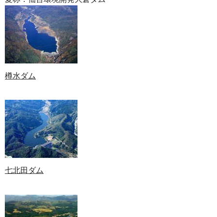
樽水ダム
七北田ダム