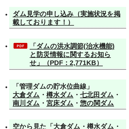
ダム見学の申し込み（実施状況を掲
載しております！）
「ダムの洪水調節(治水機能)
と防災情報に関するお知ら
せ」（PDF：2,771KB）
「管理ダムの貯水位曲線」
大倉ダム
・
樽水ダム
・
七北田ダム
・
南川ダム
・
宮床ダム
・
惣の関ダム
空から見た「大倉ダム・樽水ダム・