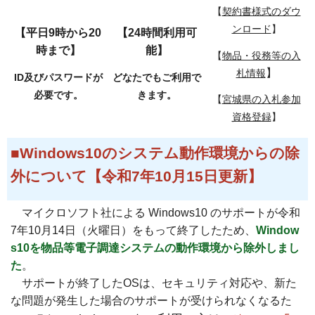
【
契約書様式のダウ
ンロード
】
【平日9時から20
【24時間利用可
時まで】
能】
【
物品・役務等の入
】
札情報
ID及びパスワードが
どなたでもご利用で
必要です。
きます。
【
宮城県の入札参加
資格登録
】
■Windows10のシステム動作環境からの除
外について【令和7年10月15日更新】
マイクロソフト社による Windows10 のサポートが令和
7年10月14日（火曜日）をもって終了したため、
Window
s10を物品等電子調達システムの動作環境から除外しまし
た
。
サポートが終了したOSは、セキュリティ対応や、新た
な問題が発生した場合のサポートが受けられなくなるた