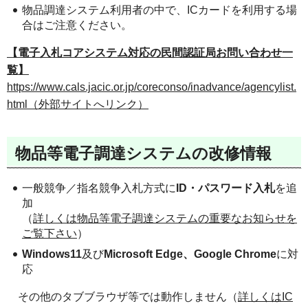
物品調達システム利用者の中で、ICカードを利用する場
合はご注意ください。
【電子入札コアシステム対応の民間認証局お問い合わせ一
覧】
https://www.cals.jacic.or.jp/coreconso/inadvance/agencylist.
html（外部サイトへリンク）
物品等電子調達システムの改修情報
一般競争／指名競争入札方式に
ID・パスワード入札
を追
加
（
詳しくは物品等電子調達システムの重要なお知らせを
ご覧下さい
）
Windows11
及び
Microsoft Edge、Google Chrome
に対
応
その他のタブブラウザ等では動作しません（
詳しくはIC