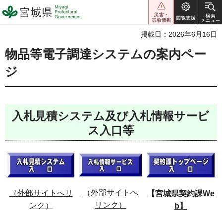
宮城県 Miyagi Prefectural
Government
掲載日：2026年6月16日
物品等電子調達システムの案内ペー
ジ
入札見積システム及び入札情報サービ
ス入口等
（外部サイトへ
（外部サイトへリ
【宮城県契約課We
リンク）
ンク）
b】