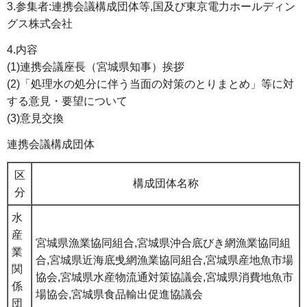
3.参集者:連携会議構成団体等,国及び東京電力ホールディン
グス株式会社
4.内容
(1)連携会議座長（宮城県知事）挨拶
(2)「処理水の処分に伴う当面の対策のとりまとめ」等に対
する意見・要望について
(3)意見交換
連携会議構成団体
区
構成団体名称
分
水
産
宮城県漁業協同組合,宮城県沖合底びき網漁業協同組
業
合,宮城県近海底曵網漁業協同組合,宮城県産地魚市場
関
協会,宮城県水産物流通対策協議会,宮城県消費地魚市
係
場協会,宮城県食品輸出促進協議会
団