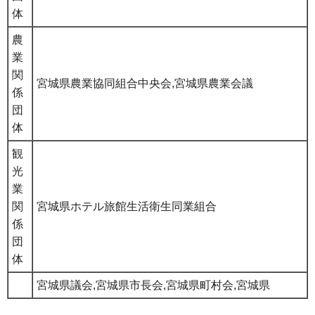
体
農
業
関
宮城県農業協同組合中央会,宮城県農業会議
係
団
体
観
光
業
関
宮城県ホテル旅館生活衛生同業組合
係
団
体
宮城県議会,宮城県市長会,宮城県町村会,宮城県