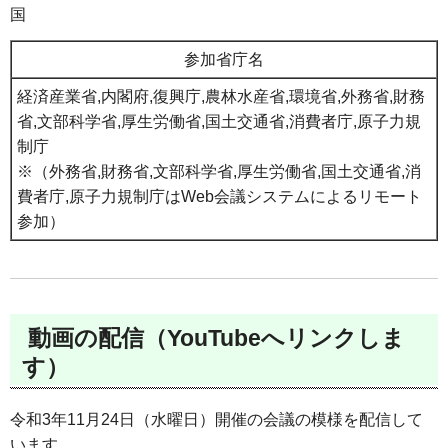
国
参加省庁名
経済産業省,内閣府,復興庁,農林水産省,環境省,外務省,財務
省,文部科学省,厚生労働省,国土交通省,消費者庁,原子力規
制庁
※（外務省,財務省,文部科学省,厚生労働省,国土交通省,消
費者庁,原子力規制庁はWeb会議システムによるリモート
参加）
動画の配信（YouTubeへリンクしま
す）
令和3年11月24日（水曜日）開催の会議の模様を配信して
います。