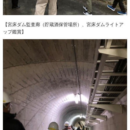
【宮床ダム監査廊（貯蔵酒保管場所）、宮床ダムライトア
ップ鑑賞】