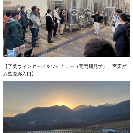
【了美ヴィンヤード＆ワイナリー（葡萄畑見学）、宮床ダ
ム監査廊入口】