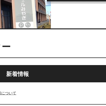
ター
新着情報
日について