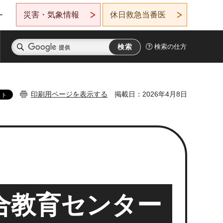
災害・気象情報
休日救急当番医
ー
検索の仕方
印刷用ページを表示する
掲載日：2026年4月8日
合教育センター