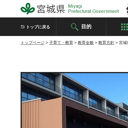
宮城県 Miyagi Prefectural Government
目的
トップに戻る
トップページ
>
子育て・教育
>
教育全般
>
教育方針
> 宮