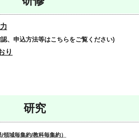
研修
力
確認、申込方法等はこちらをご覧ください)
おり
研究
/領域毎集約/教科
毎集約）