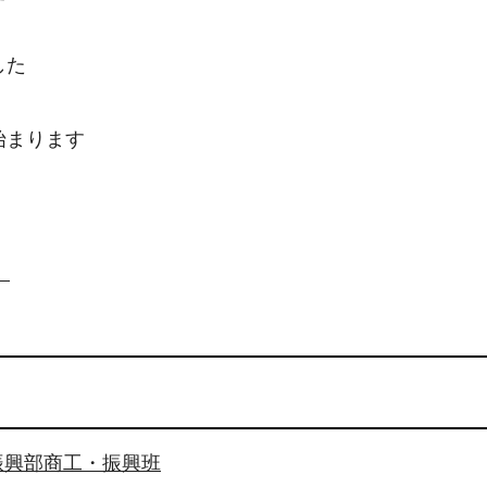
！
した
始まります
）
振興部商工・振興班