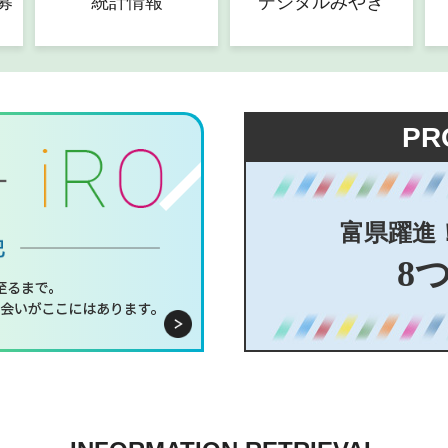
募
統計情報
デジタルみやぎ
PR
富県躍進
8