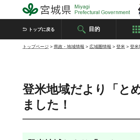
宮城県 Miyagi Prefectural Government
目的
トップに戻る
トップページ
>
県政・地域情報
>
広域圏情報
>
登米
>
登米
登米地域だより「とめ
ました！