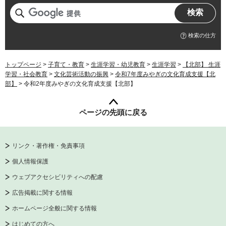
検索の仕方
トップページ
>
子育て・教育
>
生涯学習・幼児教育
>
生涯学習
>
【北部】 生涯
学習・社会教育
>
文化芸術活動の振興
>
令和7年度みやぎの文化育成支援【北
部】
> 令和2年度みやぎの文化育成支援【北部】
ページの先頭に戻る
リンク・著作権・免責事項
個人情報保護
ウェブアクセシビリティへの配慮
広告掲載に関する情報
ホームページ全般に関する情報
はじめての方へ