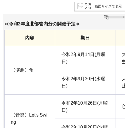
画面サイズで表示
≪令和2年度北部管内分の開催予定≫
内容
期日
令和2年9月14日(月曜
大
日)
中
【演劇】角
令和2年9月30日(水曜
大
日)
止
令和2年10月26日(月曜
色
日)
【音楽】Let's Swi
ng
令和2年10月28日(水曜