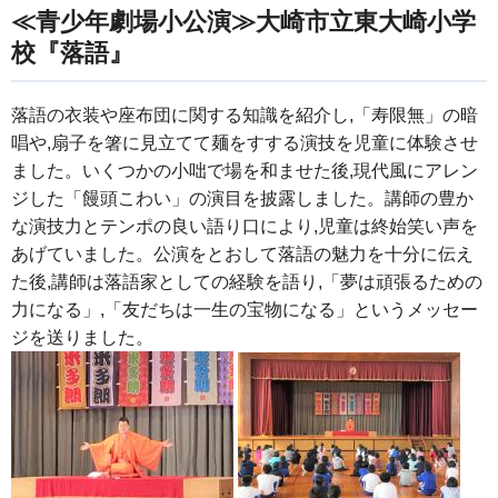
≪青少年劇場小公演≫大崎市立東大崎小学
校『落語』
落語の衣装や座布団に関する知識を紹介し,「寿限無」の暗
唱や,扇子を箸に見立てて麺をすする演技を児童に体験させ
ました。いくつかの小咄で場を和ませた後,現代風にアレン
ジした「饅頭こわい」の演目を披露しました。講師の豊か
な演技力とテンポの良い語り口により,児童は終始笑い声を
あげていました。公演をとおして落語の魅力を十分に伝え
た後,講師は落語家としての経験を語り,「夢は頑張るための
力になる」,「友だちは一生の宝物になる」というメッセー
ジを送りました。