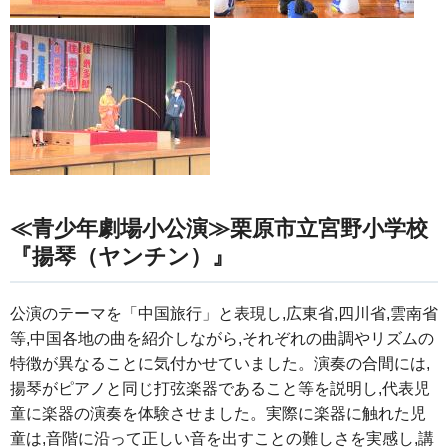
≪青少年劇場小公演≫栗原市立宮野小学校
『揚琴（ヤンチン）』
公演のテーマを「中国旅行」と表現し,広東省,四川省,雲南省
等,中国各地の曲を紹介しながら,それぞれの曲調やリズムの
特徴が異なることに気付かせていました。演奏の合間には,
揚琴がピアノと同じ打弦楽器であること等を説明し,代表児
童に楽器の演奏を体験させました。実際に楽器に触れた児
童は,音階に沿って正しい音を出すことの難しさを実感し,講