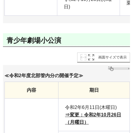
栗
日)
青少年劇場小公演
画面サイズで表示
≪令和2年度北部管内分の開催予定≫
内容
期日
令和2年6月11日(木曜日)
⇒変更：令和2年10月26日
（月曜日）