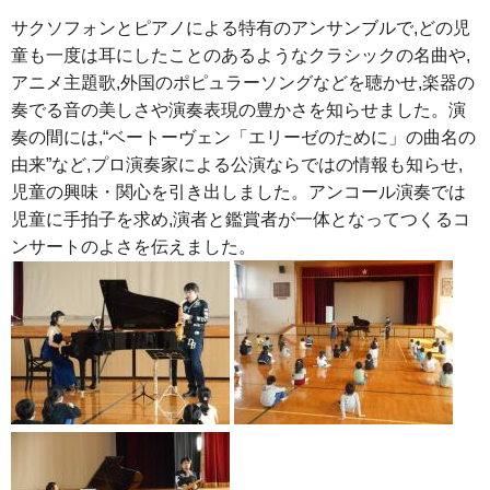
サクソフォンとピアノによる特有のアンサンブルで,どの児
童も一度は耳にしたことのあるようなクラシックの名曲や,
アニメ主題歌,外国のポピュラーソングなどを聴かせ,楽器の
奏でる音の美しさや演奏表現の豊かさを知らせました。演
奏の間には,“ベートーヴェン「エリーゼのために」の曲名の
由来”など,プロ演奏家による公演ならではの情報も知らせ,
児童の興味・関心を引き出しました。アンコール演奏では
児童に手拍子を求め,演者と鑑賞者が一体となってつくるコ
ンサートのよさを伝えました。