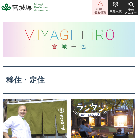
宮城県 Miyagi Prefectural
Government
MIYAGI＋iRO 宮城十色
移住・定住