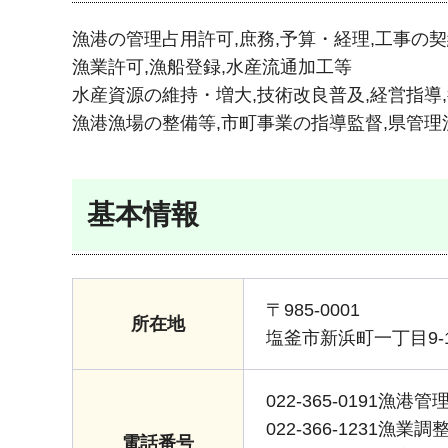
漁港の管理占用許可,庶務,予算・経理,工事の契
漁業許可,漁船登録,水産流通加工等
水産資源の維持・増大,技術改良普及,経営指導
漁港漁場の整備等,市町事業の指導監督,県管
基本情報
〒985-0001
所在地
塩釜市新浜町一丁目9-
022-365-0191漁港管
022-366-1231漁業調
電話番号