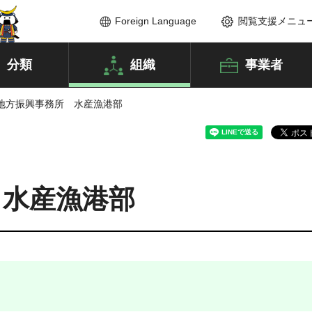
Foreign Language
閲覧支援メニュ
分類
組織
事業者
台地方振興事務所 水産漁港部
 水産漁港部