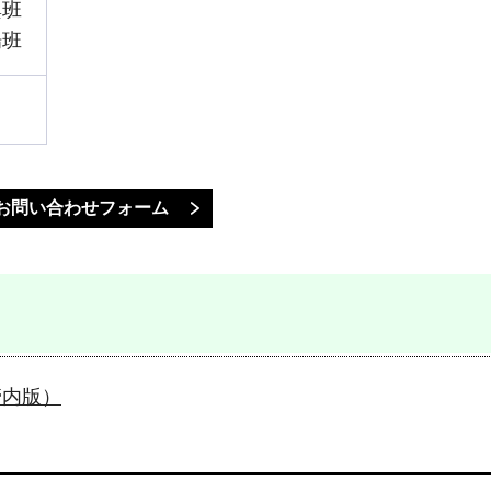
興班
場班
管内版）