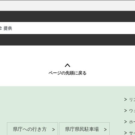
ページの先頭に戻る
リ
ウ
ホ
県庁への行き方
県庁県民駐車場
サ