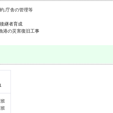
約,庁舎の管理等
,後継者育成
理漁港の災害復旧工事
1
理班
整班