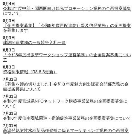
8月4日
令和8年度中部・関西圏向け観光プロモーション業務の企画提案募集
について
8月3日
【企画提案募集】「令和8年度再配達防止普及啓発業務」の企画提案
を募集します
8月3日
建設関連業務の一般競争入札一覧
8月3日
「令和8年度出張型ワークショップ運営業務」の企画提案募集につい
て
8月3日
資格制限情報（R8.8.3更新）
7月31日
【募集を締め切りました】令和８年度魅力創出販売会開催業務の企
画提案募集について
7月31日
令和8年度宮城県NPOネットワーク構築事業業務の企画提案募集に
ついて
7月31日
令和8年度仙南圏域周遊・宿泊促進事業業務の企画提案募集について
7月31日
高温登熟耐性水稲新品種候補に係るマーケティング業務の企画提案