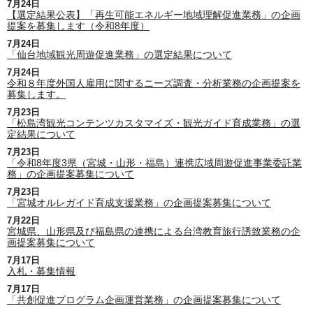
7月24日
【選定結果公表】「再生可能エネルギー地域理解促進業務」の企画
提案を募集します（令和8年度）
7月24日
「仙台地域観光周遊促進業務」の選定結果について
7月24日
令和８年度外国人雇用に関するニーズ調査・分析業務の企画提案を
募集します。
7月23日
「松島湾観光コンテンツカスタマイズ・観光ガイド育成業務」の選
定結果について
7月23日
「令和8年度3県（宮城・山形・福島）連携広域周遊促進事業委託業
務」の企画提案募集について
7月23日
「宮城オルレガイド育成支援業務」の企画提案募集について
7月22日
宮城県、山形県及び福島県の連携による台湾教育旅行誘致業務の企
画提案募集について
7月17日
入札・募集情報
7月17日
「共創促進プログラム企画運営業務」の企画提案募集について