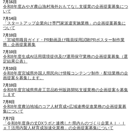
7月16日
令和8年度みやぎ農山漁村海外おもてなし支援業の企画提案募集につ
いて
7月14日
「スタートアップ企業向け専門家派遣実施業務」の企画提案募集に
ついて
7月10日
「宮城県職員ガイド・PR動画及び職員採用試験PRポスター制作業
務」企画提案募集
7月10日
令和8年度生成AI活用環境提供及び運用保守業務の企画提案募集（選
定結果公表）
7月10日
令和8年度宮城県外国人県民向け情報コンテンツ制作・配信業務の企
画提案を募集します。
7月10日
令和8年度宮城県県産工芸品欧州販路開拓支援業務の企画提案を募集
します
7月8日
令和8年度農泊地域のコア人材育成×広域連携促進業務の企画提案募
集について
7月7日
「令和8年度身の丈DXラボと連携した県内ものづくり企業ＡＩ・Ｉ
ｏＴ活用内製人材育成加速化業務」の企画提案募集について