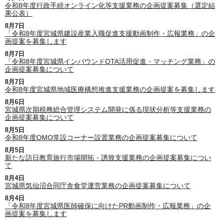
令和8年度行政手続オンライン化等支援業務の企画提案募集（選定結
果公表）
8月7日
「令和8年度宮城県建設産業入職促進支援動画制作・広報業務」の企
画提案を募集します
8月7日
「令和8年度宮城県インバウンドOTA活用促進・マッチング業務」の
企画提案募集について
8月7日
令和8年度宮城県地域医療構想推進支援業務の企画提案を募集します
8月6日
宮城県次期税務総合管理システム開発に係る現状分析等支援業務の
企画提案募集について
8月5日
令和8年度OMO常設コーナー設置業務の企画提案募集について
8月5日
新たな訪日教育旅行市場開拓・誘致支援業務の企画提案募集につい
て
8月4日
宮城県気仙沼合同庁舎食堂運営業務の企画提案募集について
8月4日
「令和8年度宮城県医師確保に向けたPR動画制作・広報業務」の企
画提案を募集します