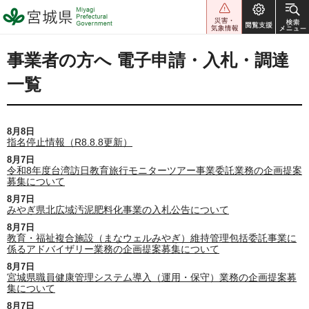
宮城県 Miyagi Prefectural
Government
事業者の方へ 電子申請・入札・調達
一覧
8月8日
指名停止情報（R8.8.8更新）
8月7日
令和8年度台湾訪日教育旅行モニターツアー事業委託業務の企画提案
募集について
8月7日
みやぎ県北広域汚泥肥料化事業の入札公告について
8月7日
教育・福祉複合施設（まなウェルみやぎ）維持管理包括委託事業に
係るアドバイザリー業務の企画提案募集について
8月7日
宮城県職員健康管理システム導入（運用・保守）業務の企画提案募
集について
8月7日