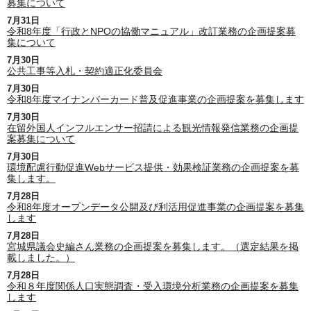
募集について
7月31日
令和8年度「行政とNPOの協働マニュアル」改訂業務の企画提案募
集について
7月30日
公共工事等入札・契約適正化委員会
7月30日
令和8年度マイナンバーカード普及促進事業の企画提案を募集します
7月30日
在留外国人インフルエンサー招請による観光情報発信業務の企画提
案募集について
7月30日
環境配慮行動促進Webサービス提供・効果検証業務の企画提案を募
集します。
7月28日
令和8年度オープンデータ公開及び利活用促進事業の企画提案を募集
します
7月28日
宮城県議会史編さん業務の企画提案を募集します。（選定結果を掲
載しました。）
7月28日
令和８年度関係人口実態調査・受入環境分析業務の企画提案を募集
します