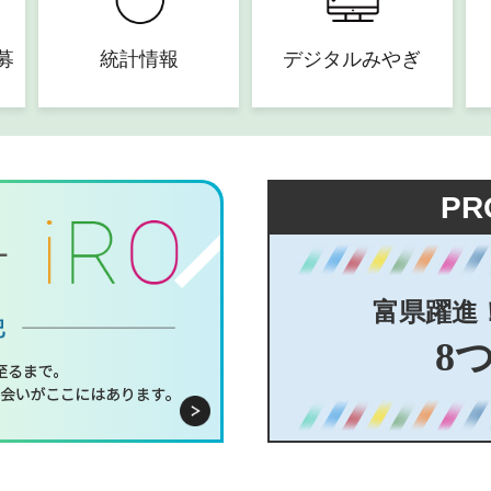
募
統計情報
デジタルみやぎ
PR
富県躍進
8