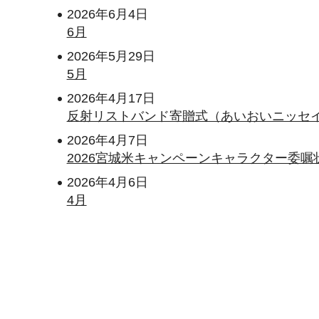
2026年6月4日
6月
2026年5月29日
5月
2026年4月17日
反射リストバンド寄贈式（あいおいニッセイ
2026年4月7日
2026宮城米キャンペーンキャラクター委嘱
2026年4月6日
4月