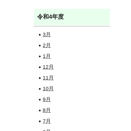
令和4年度
3月
2月
1月
12月
11月
10月
9月
8月
7月