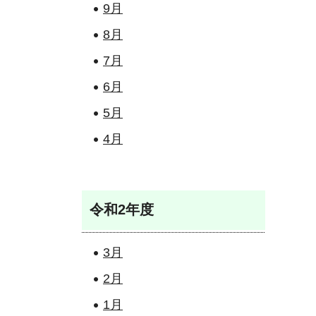
9月
8月
7月
6月
5月
4月
令和2年度
3月
2月
1月