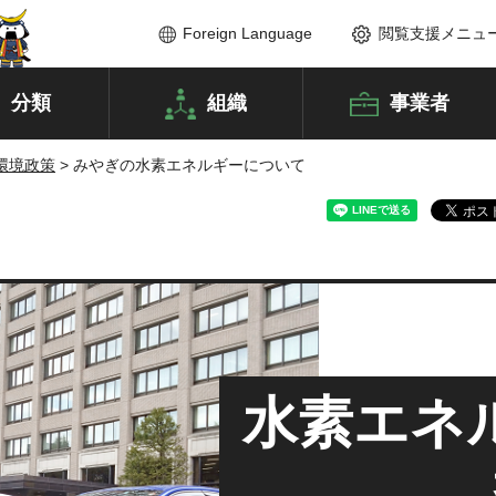
Foreign Language
閲覧支援メニュ
分類
組織
事業者
環境政策
> みやぎの水素エネルギーについて
水素エネ