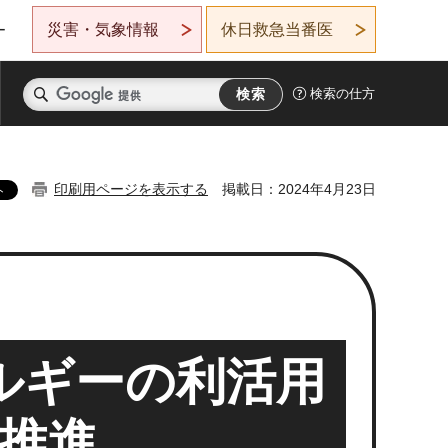
災害・気象情報
休日救急当番医
ー
検索の仕方
印刷用ページを表示する
掲載日：2024年4月23日
ルギーの利活用
推進